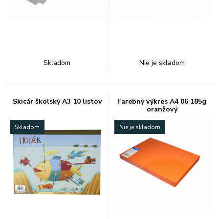
Skladom
Nie je skladom
Skicár školský A3 10 listov
Farebný výkres A4 06 185g
oranžový
Skladom
Nie je skladom