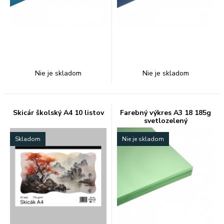
Nie je skladom
Nie je skladom
Skicár školský A4 10 listov
Farebný výkres A3 18 185g
svetlozelený
Skladom
Nie je skladom