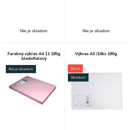
Nie je skladom
Nie je skladom
Farebný výkres A4 11 185g
Výkres A3 /10ks 190g
bledofialový
Akcia
Nie je skladom
Skladom