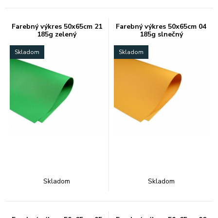
Farebný výkres 50x65cm 21
Farebný výkres 50x65cm 04
185g zelený
185g slnečný
Skladom
Skladom
Skladom
Skladom