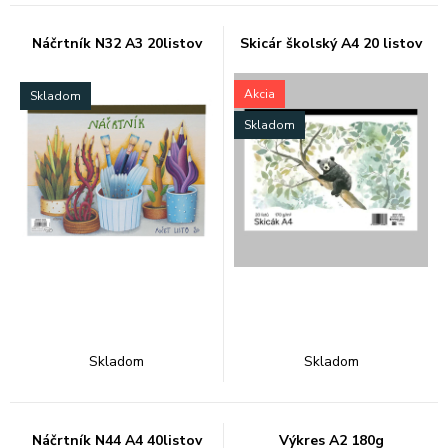
Náčrtník N32 A3 20listov
Skicár školský A4 20 listov
Akcia
Skladom
Skladom
Skladom
Skladom
Náčrtník N44 A4 40listov
Výkres A2 180g