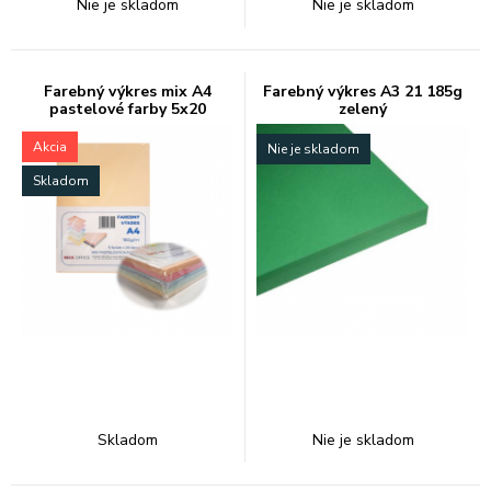
Nie je skladom
Nie je skladom
Farebný výkres mix A4
Farebný výkres A3 21 185g
pastelové farby 5x20
zelený
Akcia
Nie je skladom
Skladom
Skladom
Nie je skladom