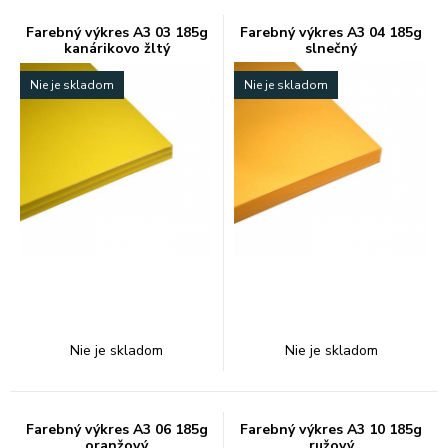
Farebný výkres A3 03 185g
Farebný výkres A3 04 185g
kanárikovo žltý
slnečný
Nie je skladom
Nie je skladom
Nie je skladom
Nie je skladom
Farebný výkres A3 06 185g
Farebný výkres A3 10 185g
oranžový
ružový