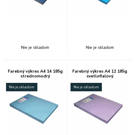
Nie je skladom
Nie je skladom
Farebný výkres A4 14 185g
Farebný výkres A4 12 185g
strednomodrý
svetlofialový
Nie je skladom
Nie je skladom