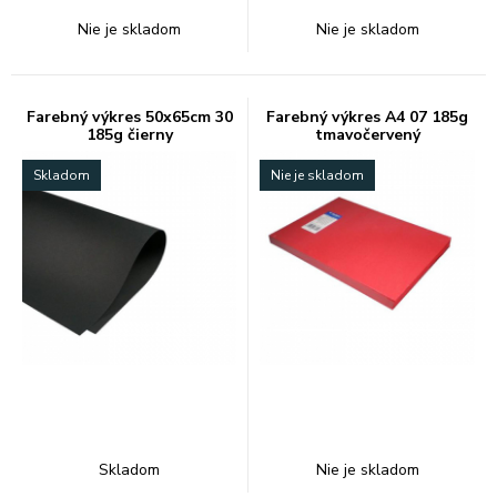
Nie je skladom
Nie je skladom
Farebný výkres 50x65cm 30
Farebný výkres A4 07 185g
185g čierny
tmavočervený
Skladom
Nie je skladom
Skladom
Nie je skladom