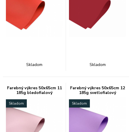
Skladom
Skladom
Farebný výkres 50x65cm 11
Farebný výkres 50x65cm 12
185g bledofialový
185g svetlofialový
Skladom
Skladom