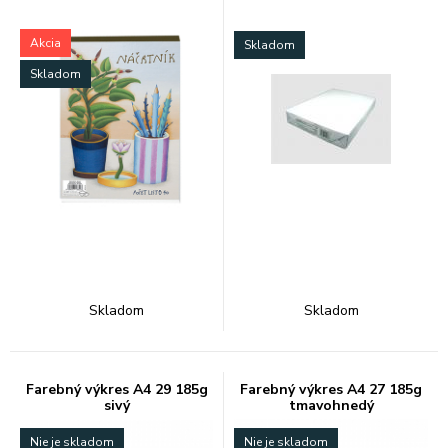
Akcia
Skladom
Skladom
Skladom
Skladom
Farebný výkres A4 29 185g
Farebný výkres A4 27 185g
sivý
tmavohnedý
Nie je skladom
Nie je skladom