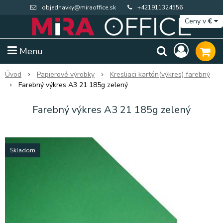
objednavky@miraoffice.sk
+421911324556
Ceny v
€
Menu
Úvod
Papierové výrobky
Kresliaci kartón(výkres) farebný
Farebný výkres A3 21 185g zelený
Farebný výkres A3 21 185g zelený
Skladom
Extra výpredaj zásob
Výpredaj BTS