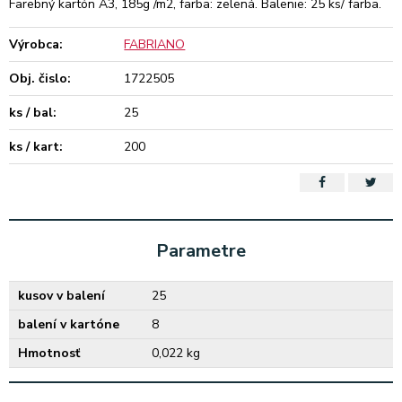
Farebný kartón A3, 185g /m2, farba: zelená. Balenie: 25 ks/ farba.
Výrobca:
FABRIANO
Obj. čislo:
1722505
ks / bal:
25
ks / kart:
200
Parametre
kusov v balení
25
balení v kartóne
8
Hmotnosť
0,022 kg