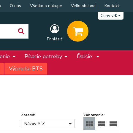
p
O nás
Všetko o nákupe
Veľkoobchod
Kontakt
Ceny v
€
Prihlásiť
penie
Písacie potreby
Ďalšie
Výpredaj BTS
Zoradiť:
Zobrazenie:
Názov A-Z