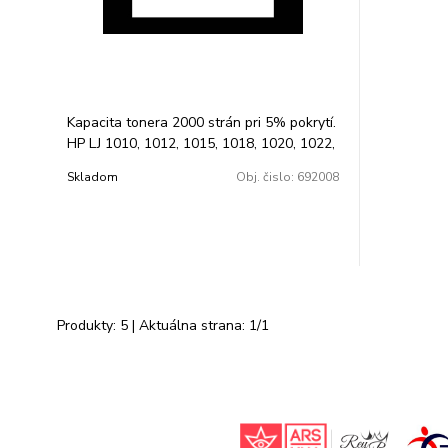
Kapacita tonera 2000 strán pri 5% pokrytí.
HP LJ 1010, 1012, 1015, 1018, 1020, 1022,
n,nw, 3015, 3020, 3030, 3050, 3052, 3055,
Skladom
Obj. čislo:
692008
M1005.
Produkty:
5
| Aktuálna strana:
1
/
1