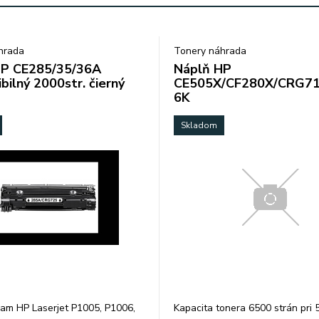
hrada
Tonery náhrada
HP CE285/35/36A
Náplň HP
bilný 2000str. čierný
CE505X/CF280X/CRG7
6K
Skladom
rňam HP Laserjet P1005, P1006,
Kapacita tonera 6500 strán pri 