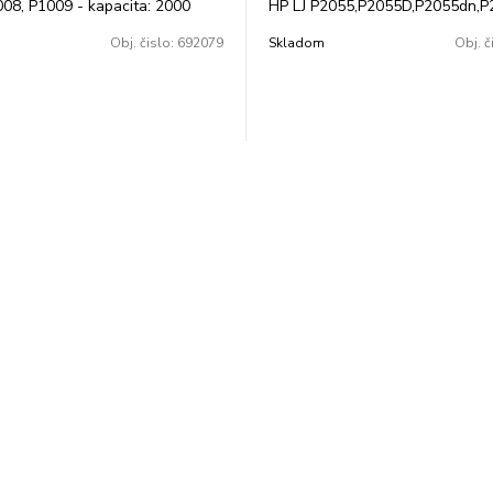
08, P1009 - kapacita: 2000
HP LJ P2055,P2055D,P2055dn,P
hrady:
Obj. čislo:
692079
Skladom
Obj. č
6/278/285A/728