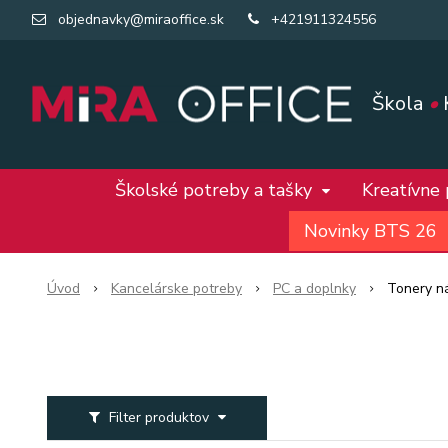
objednavky@miraoffice.sk
+421911324556
Škola
•
Školské potreby a tašky
Kreatívne
Novinky BTS 26
Úvod
Kancelárske potreby
PC a doplnky
Tonery n
Filter produktov