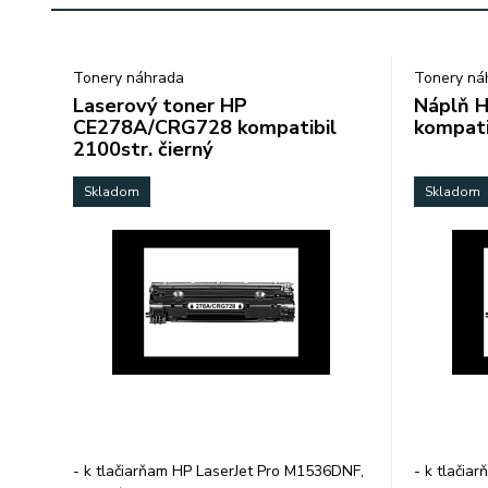
Tonery náhrada
Tonery ná
Laserový toner HP
Náplň 
CE278A/CRG728 kompatibil
kompati
2100str. čierný
Skladom
Skladom
- k tlačiarňam HP LaserJet Pro M1536DNF,
- k tlačia