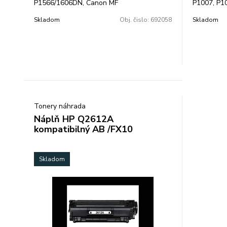
P1566/1606DN, Canon MF
P1007, P10
4410/30/50/4550/70/80 - kapacita: 2100
strán - ná
Skladom
Obj. čislo:
692058
Skladom
strán
CB435A/43
Tonery náhrada
Náplň HP Q2612A
kompatibilný AB /FX10
Skladom