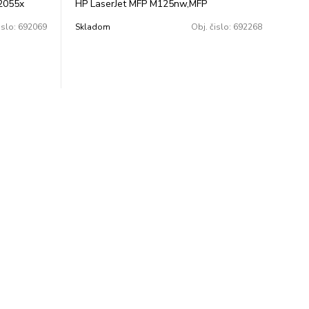
2055x
HP LaserJet MFP M125nw,MFP
M125rnw,MFP M127fn ,MFP M127fp,MFP
islo:
692069
Skladom
Obj. čislo:
692268
M127fw