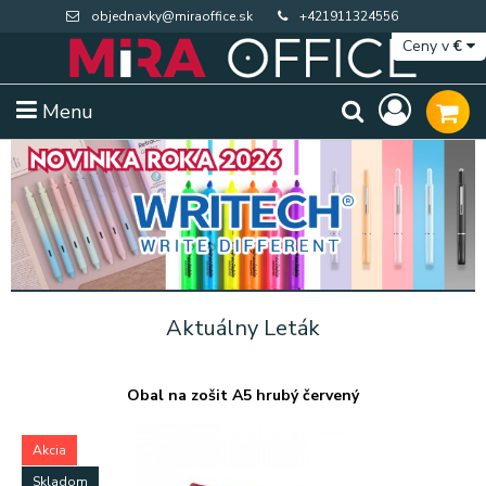
objednavky@miraoffice.sk
+421911324556
Ceny v
€
Menu
Aktuálny Leták
Obal na zošit A5 hrubý červený
Akcia
Extra výpredaj zásob
Výpredaj BTS
Skladom