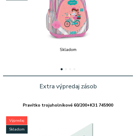
Skladom
1
2
3
4
Extra výpredaj zásob
Pravítko trojuholníkové 60/200+K31 745900
Výpredaj
Skladom