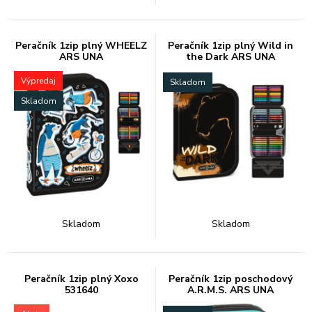
Peračník 1zip plný WHEELZ
Peračník 1zip plný Wild in
ARS UNA
the Dark ARS UNA
Výpredaj
Skladom
Skladom
Skladom
Skladom
Peračník 1zip plný Xoxo
Peračník 1zip poschodový
531640
A.R.M.S. ARS UNA