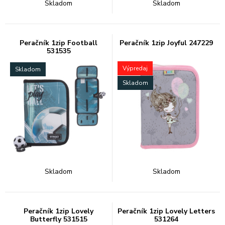
Skladom
Skladom
Peračník 1zip Football
Peračník 1zip Joyful 247229
531535
Výpredaj
Skladom
Skladom
Skladom
Skladom
Peračník 1zip Lovely
Peračník 1zip Lovely Letters
Butterfly 531515
531264