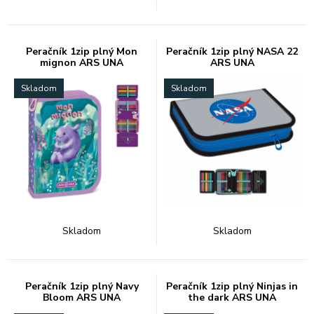
Peračník 1zip plný Mon
Peračník 1zip plný NASA 22
mignon ARS UNA
ARS UNA
Skladom
Skladom
Skladom
Skladom
Peračník 1zip plný Navy
Peračník 1zip plný Ninjas in
Bloom ARS UNA
the dark ARS UNA