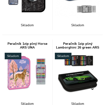
Skladom
Skladom
Peračník 1zip plný Horse
Peračník 1zip plný
ARS UNA
Lamborghini 26 green ARS
UNA
Skladom
Skladom
Skladom
Skladom