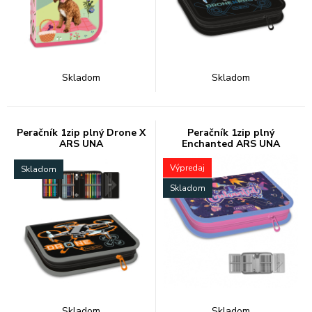
Skladom
Skladom
Peračník 1zip plný Drone X
Peračník 1zip plný
ARS UNA
Enchanted ARS UNA
Výpredaj
Skladom
Skladom
Skladom
Skladom