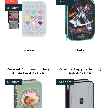
Akcia
Skladom
Skladom
Skladom
Skladom
Peračník 1zip poschodový
Peračník 1zip poschodový
Apple Pie ARS UNA
Ash ARS UNA
Skladom
Skladom