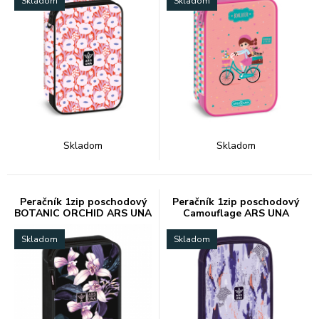
Skladom
Skladom
Skladom
Skladom
Peračník 1zip poschodový
Peračník 1zip poschodový
BOTANIC ORCHID ARS UNA
Camouflage ARS UNA
Skladom
Skladom