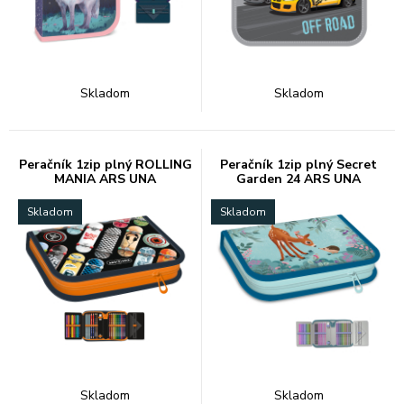
Skladom
Skladom
Peračník 1zip plný ROLLING
Peračník 1zip plný Secret
MANIA ARS UNA
Garden 24 ARS UNA
Skladom
Skladom
Skladom
Skladom