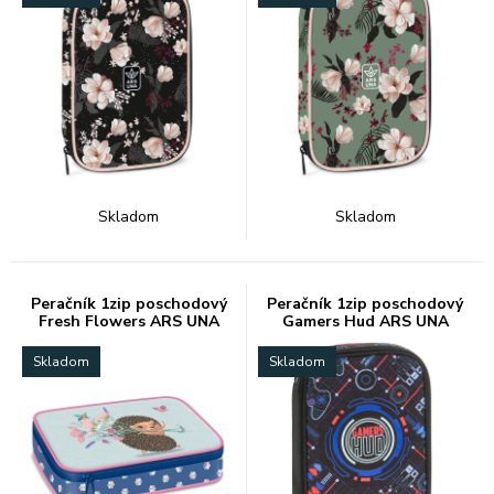
Skladom
Skladom
Peračník 1zip poschodový
Peračník 1zip poschodový
Fresh Flowers ARS UNA
Gamers Hud ARS UNA
Skladom
Skladom