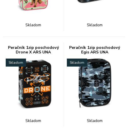
Skladom
Skladom
Peračník 1zip poschodový
Peračník 1zip poschodový
Drone X ARS UNA
Egis ARS UNA
Skladom
Skladom
Skladom
Skladom