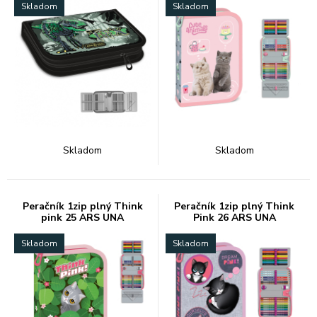
Skladom
Skladom
Skladom
Skladom
Peračník 1zip plný Think
Peračník 1zip plný Think
pink 25 ARS UNA
Pink 26 ARS UNA
Skladom
Skladom