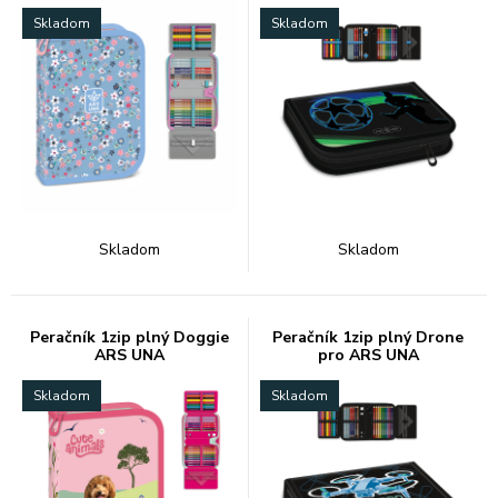
Skladom
Skladom
Skladom
Skladom
Peračník 1zip plný Doggie
Peračník 1zip plný Drone
ARS UNA
pro ARS UNA
Skladom
Skladom