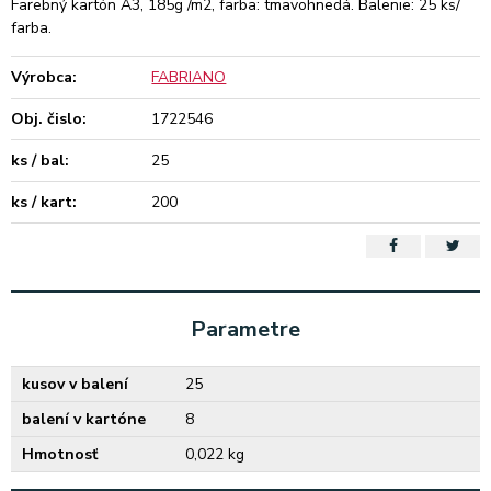
Farebný kartón A3, 185g /m2, farba: tmavohnedá. Balenie: 25 ks/
farba.
Výrobca:
FABRIANO
Obj. čislo:
1722546
ks / bal:
25
ks / kart:
200
Parametre
kusov v balení
25
balení v kartóne
8
Hmotnosť
0,022 kg