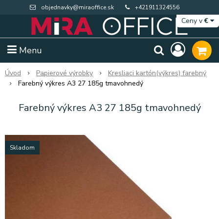
objednavky@miraoffice.sk
+421911324556
Ceny v
€
Menu
Úvod
Papierové výrobky
Kresliaci kartón(výkres) farebný
Farebný výkres A3 27 185g tmavohnedý
Farebný výkres A3 27 185g tmavohnedý
Skladom
Extra výpredaj zásob
Výpredaj BTS