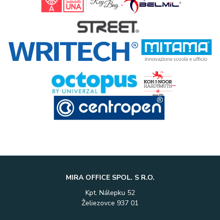
MIRA OFFICE SPOL. S R.O.
Kpt. Nálepku 52
Želiezovce 937 01