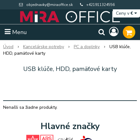
objednavky@miraoffice.sk
+421911324556
Ceny v
€
Menu
Úvod
Kancelárske potreby
PC a doplnky
USB klúče,
HDD, pamäťové karty
USB klúče, HDD, pamäťové karty
Nenašli sa žiadne produkty.
Hlavné značky
Extra výpredaj zásob
Výpredaj BTS