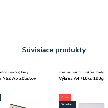
Súvisiace produkty
artón (výkres) biely
Kresliaci kartón (výkres) biely
k N52 A5 20listov
Výkres A4 /10ks 190g
Akcia
Skladom