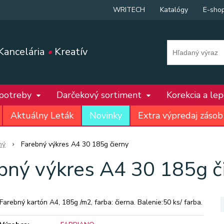
WRITECH
Katalógy
E-sho
Kancelária
•
Kreatív
 potreby
Darčekový sortiment
Korekcia a le
Aktuálny Leták
Novinky
Extra výpredaj zásob
ný
Farebný výkres A4 30 185g čierny
bný výkres A4 30 185g č
Farebný kartón A4, 185g /m2, farba: čierna. Balenie:50 ks/ farba.