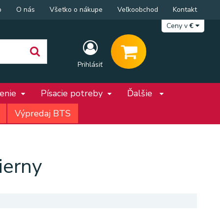
p
O nás
Všetko o nákupe
Veľkoobchod
Kontakt
Ceny v
€
Prihlásiť
penie
Písacie potreby
Ďalšie
Výpredaj BTS
ierny