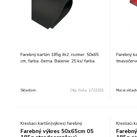
Farebný kartón 185g /m2, rozmer: 50x65
Farebný ka
cm, farba: čierna. Balenie: 25 ks/ farba.
tmavočerve
Skladom
Obj. čislo:
1722202
Nie je skla
Kresliaci kartón(výkres) farebný
Kresliaci 
Farebný výkres 50x65cm 05
Farebný