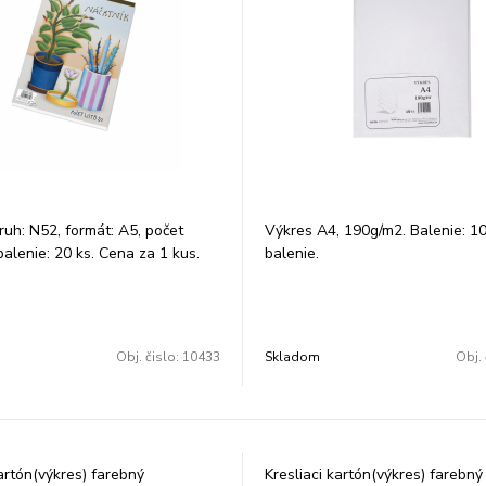
druh: N52, formát: A5, počet
Výkres A4, 190g/m2. Balenie: 10
 balenie: 20 ks. Cena za 1 kus.
balenie.
Obj. čislo:
10433
Skladom
Obj. 
kartón(výkres) farebný
Kresliaci kartón(výkres) farebný