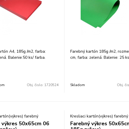
rtón A4, 185g /m2, farba:
Farebný kartón 185g /m2, rozme
ná. Balenie:50 ks/ farba.
cm, farba: zelená. Balenie: 25 ks
dom
Obj. čislo:
1720524
Skladom
Obj. či
kartón(výkres) farebný
Kresliaci kartón(výkres) farebný
 výkres 50x65cm 06
Farebný výkres 50x65c