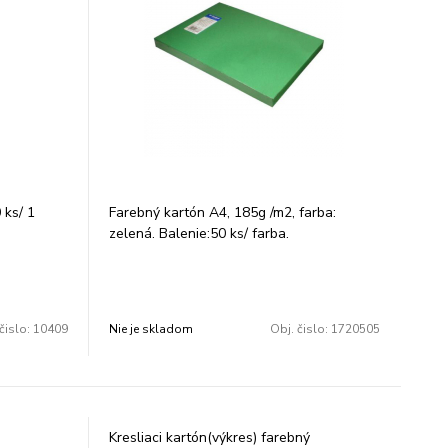
 ks/ 1
Farebný kartón A4, 185g /m2, farba:
zelená. Balenie:50 ks/ farba.
čislo:
10409
Nie je skladom
Obj. čislo:
1720505
Kresliaci kartón(výkres) farebný