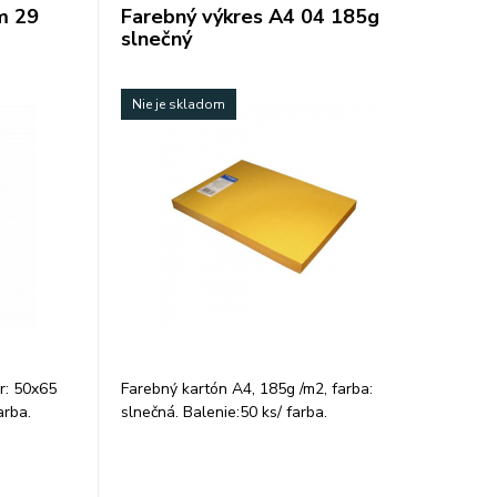
m 29
Farebný výkres A4 04 185g
slnečný
Nie je skladom
r: 50x65
Farebný kartón A4, 185g /m2, farba:
arba.
slnečná. Balenie:50 ks/ farba.