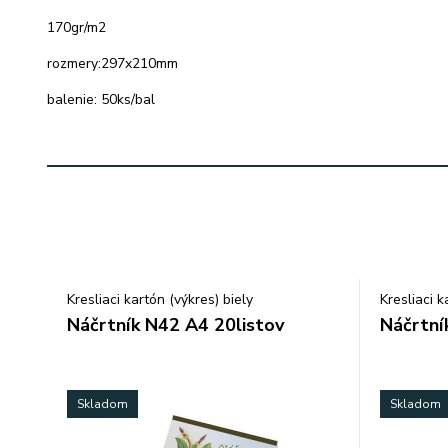
170gr/m2
rozmery:297x210mm
balenie: 50ks/bal
Kresliaci kartón (výkres) biely
Kresliaci k
Náčrtník N42 A4 20listov
Náčrtní
Skladom
Skladom