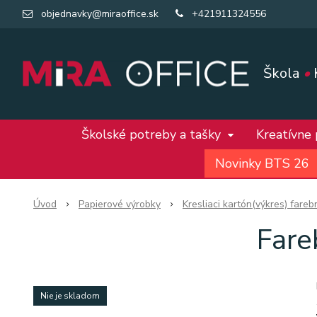
objednavky@miraoffice.sk
+421911324556
Škola
•
Školské potreby a tašky
Kreatívne
Novinky BTS 26
Úvod
Papierové výrobky
Kresliaci kartón(výkres) fareb
Fare
Nie je skladom