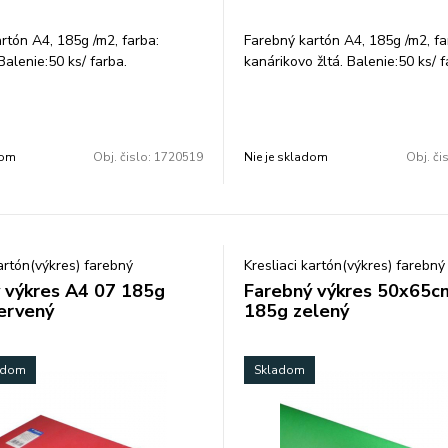
rtón A4, 185g /m2, farba:
Farebný kartón A4, 185g /m2, fa
Balenie:50 ks/ farba.
kanárikovo žltá. Balenie:50 ks/ f
dom
Obj. čislo:
1720519
Nie je skladom
Obj. či
kartón(výkres) farebný
Kresliaci kartón(výkres) farebný
 výkres A4 07 185g
Farebný výkres 50x65c
ervený
185g zelený
ladom
Skladom