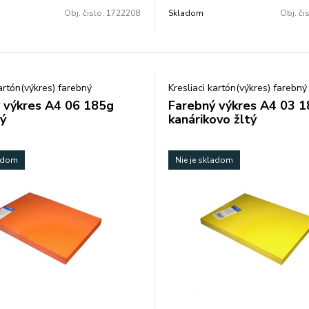
Obj. čislo:
1722208
Skladom
Obj. či
kartón(výkres) farebný
Kresliaci kartón(výkres) farebný
 výkres A4 06 185g
Farebný výkres A4 03 
ý
kanárikovo žltý
ladom
Nie je skladom