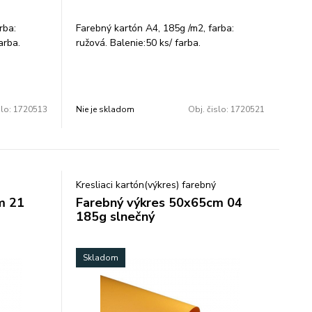
rba:
Farebný kartón A4, 185g /m2, farba:
arba.
ružová. Balenie:50 ks/ farba.
slo:
1720513
Nie je skladom
Obj. čislo:
1720521
Kresliaci kartón(výkres) farebný
m 21
Farebný výkres 50x65cm 04
185g slnečný
Skladom