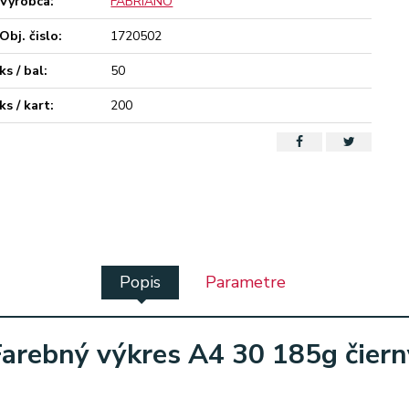
Výrobca:
FABRIANO
Obj. čislo:
1720502
ks / bal:
50
ks / kart:
200
Popis
Parametre
Farebný výkres A4 30 185g čiern