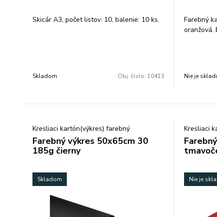
Skicár A3, počet listov: 10, balenie: 10 ks.
Farebný ka
oranžová. 
Skladom
Obj. čislo:
10413
Nie je skla
Kresliaci kartón(výkres) farebný
Kresliaci 
Farebný výkres 50x65cm 30
Farebný
185g čierny
tmavoč
Skladom
Nie je sk