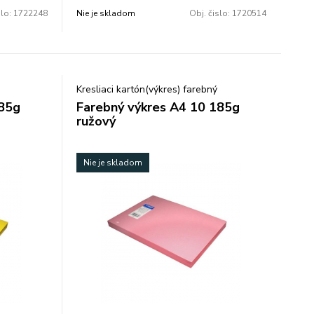
slo:
1722248
Nie je skladom
Obj. čislo:
1720514
Kresliaci kartón(výkres) farebný
185g
Farebný výkres A4 10 185g
ružový
Nie je skladom