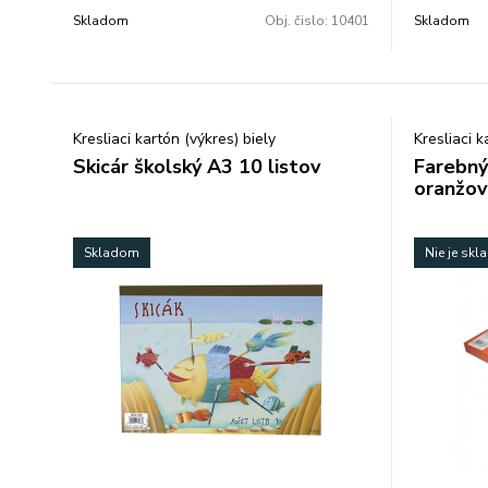
Skladom
Obj. čislo:
10401
Skladom
Kresliaci kartón (výkres) biely
Kresliaci 
Skicár školský A3 10 listov
Farebný
oranžov
Skladom
Nie je sk