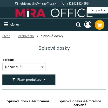
objednavky@miraoffice.sk
+421911324556
Ceny v
€
Menu
Úvod
Archivácia
Spisové dosky
Spisové dosky
Zoradiť:
Názov A-Z
Filter produktov
Extra výpredaj zásob
Výpredaj BTS
Spisová doska A4 mramor
Spisová doska A4 mramor
červená