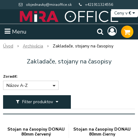
objednavky@miraoffice.sk
+421911324556
Ceny v
€
Menu
Úvod
Archivácia
Zakladače, stojany na časopisy
Zakladače, stojany na časopisy
Zoradiť:
Názov A-Z
Filter produktov
Extra výpredaj zásob
Výpredaj BTS
Stojan na časopisy DONAU
Stojan na časopisy DONAU
80mm červený
80mm čierny