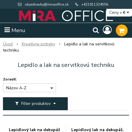
objednavky@miraoffice.sk
+421911324556
Ceny v
€
Menu
Úvod
Kreatívne potreby
Lepidlo a lak na servitkovú
techniku
Lepidlo a lak na servitkovú techniku
Zoradiť:
Názov A-Z
Filter produktov
Extra výpredaj zásob
Výpredaj BTS
Lepidlový lak na dekupáž
Lepidlový lak na dekupáž,