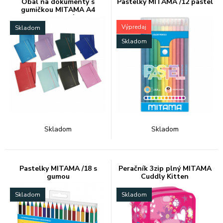
Obal na dokumenty s
Pastelky MITAMA /12 pastel
gumičkou MITAMA A4
metalické
Výpredaj
Skladom
Skladom
Skladom
Skladom
Pastelky MITAMA /18 s
Peračník 3zip plný MITAMA
gumou
Cuddly Kitten
Skladom
Skladom