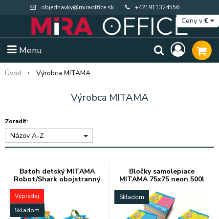
objednavky@miraoffice.sk
+421911324556
Ceny v
€
Menu
Úvod
Výrobca MITAMA
Výrobca MITAMA
Zoradiť:
Názov A-Z
Batoh detský MITAMA
Bločky samolepiace
Robot/Shark obojstranný
MITAMA 75x75 neon 500l
mix
Extra výpredaj zásob
Výpredaj BTS
Výpredaj
Skladom
Skladom