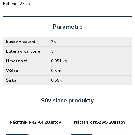
Balenie: 25 ks
Parametre
kusov v balení
25
balení v kartóne
5
Hmotnosť
0,051 kg
Výška
0,5 m
Šírka
0,65 m
Súvisiace produkty
Náčrtník N42 A4 20listov
Náčrtník N52 A5 20listov