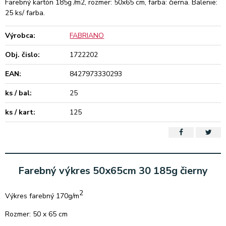
Farebný kartón 185g /m2, rozmer: 50x65 cm, farba: čierna. Balenie:
25 ks/ farba.
Výrobca:
FABRIANO
Obj. čislo:
1722202
EAN:
8427973330293
ks / bal:
25
ks / kart:
125
Farebný výkres 50x65cm 30 185g čierny
2
Výkres farebný 170g/m
Rozmer: 50 x 65 cm