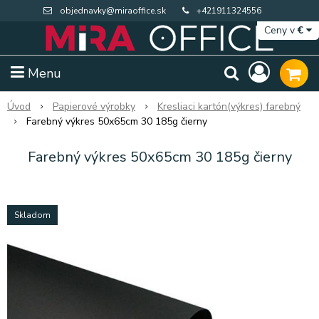
objednavky@miraoffice.sk
+421911324556
Ceny v
€
Menu
Úvod
Papierové výrobky
Kresliaci kartón(výkres) farebný
Farebný výkres 50x65cm 30 185g čierny
Farebný výkres 50x65cm 30 185g čierny
Skladom
Extra výpredaj zásob
Výpredaj BTS