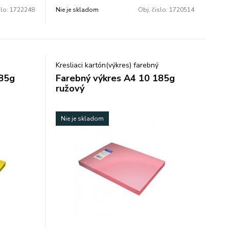
slo:
1722248
Nie je skladom
Obj. čislo:
1720514
Kresliaci kartón(výkres) farebný
185g
Farebný výkres A4 10 185g
ružový
Nie je skladom