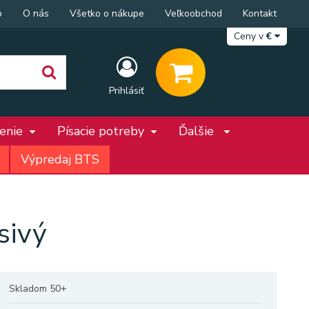
p
O nás
Všetko o nákupe
Veľkoobchod
Kontakt
Ceny v
€
Prihlásiť
penie
Písacie potreby
Ďalšie
Výpredaj BTS
sivý
Skladom 50+