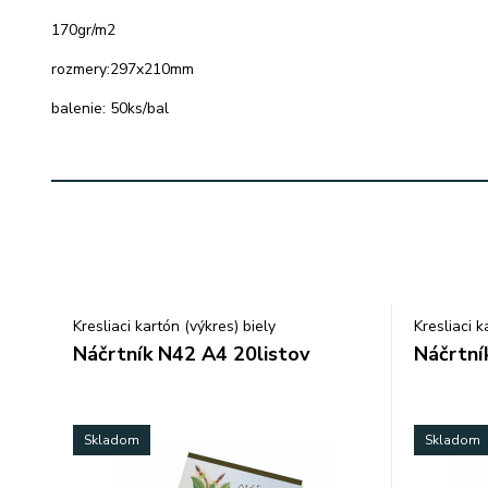
170gr/m2
rozmery:297x210mm
balenie: 50ks/bal
Kresliaci kartón (výkres) biely
Kresliaci k
Náčrtník N42 A4 20listov
Náčrtní
Skladom
Skladom