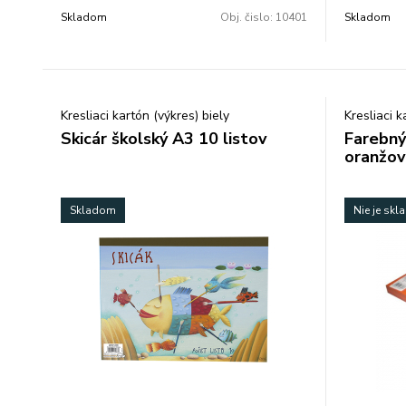
Skladom
Obj. čislo:
10401
Skladom
Kresliaci kartón (výkres) biely
Kresliaci 
Skicár školský A3 10 listov
Farebný
oranžov
Skladom
Nie je sk