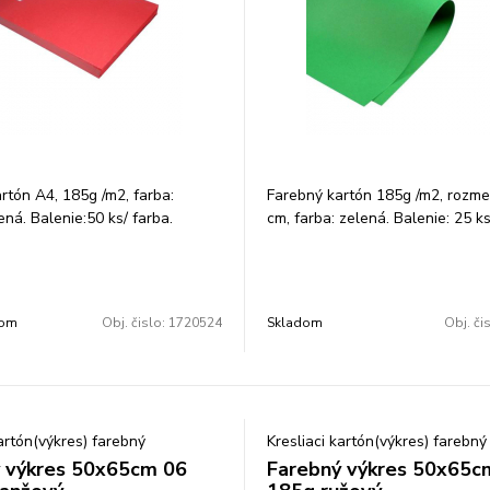
rtón A4, 185g /m2, farba:
Farebný kartón 185g /m2, rozme
ná. Balenie:50 ks/ farba.
cm, farba: zelená. Balenie: 25 ks
dom
Obj. čislo:
1720524
Skladom
Obj. či
kartón(výkres) farebný
Kresliaci kartón(výkres) farebný
 výkres 50x65cm 06
Farebný výkres 50x65c