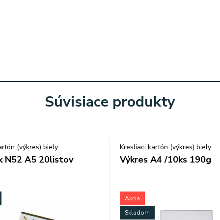
Súvisiace produkty
artón (výkres) biely
Kresliaci kartón (výkres) biely
k N52 A5 20listov
Výkres A4 /10ks 190g
Akcia
Skladom