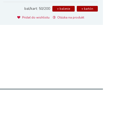
bal/kart: 50/200
+ balenie
+ kartón
Pridať do wishlistu
Otázka na produkt