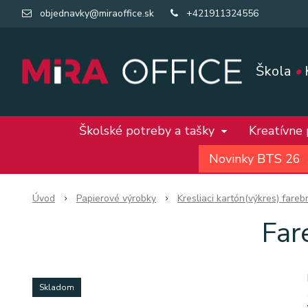
objednavky@miraoffice.sk
+421911324556
Škola
•
Školské potreby a tašky
Kreatívne
Novinky BTS 26
Úvod
Papierové výrobky
Kresliaci kartón(výkres) fareb
Far
Skladom