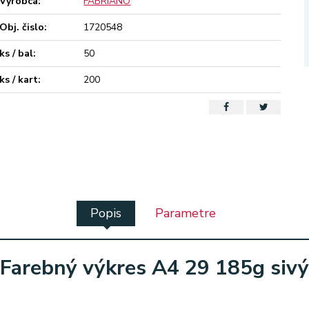
Výrobca:
FABRIANO
Obj. čislo:
1720548
ks / bal:
50
ks / kart:
200
Popis
Parametre
Farebný výkres A4 29 185g sivý