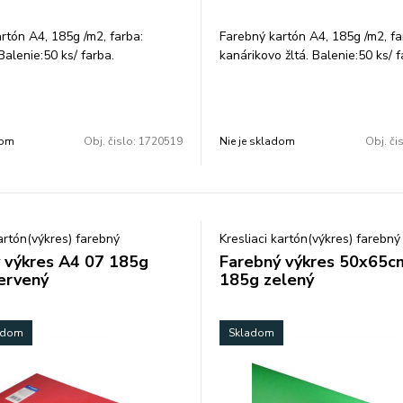
rtón A4, 185g /m2, farba:
Farebný kartón A4, 185g /m2, fa
Balenie:50 ks/ farba.
kanárikovo žltá. Balenie:50 ks/ f
dom
Obj. čislo:
1720519
Nie je skladom
Obj. či
kartón(výkres) farebný
Kresliaci kartón(výkres) farebný
 výkres A4 07 185g
Farebný výkres 50x65c
ervený
185g zelený
ladom
Skladom