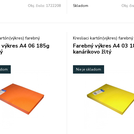
Obj. čislo:
1722208
Skladom
Obj. či
kartón(výkres) farebný
Kresliaci kartón(výkres) farebný
 výkres A4 06 185g
Farebný výkres A4 03 
ý
kanárikovo žltý
ladom
Nie je skladom