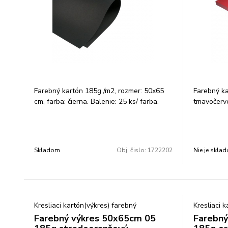
Farebný kartón 185g /m2, rozmer: 50x65
Farebný ka
cm, farba: čierna. Balenie: 25 ks/ farba.
tmavočerve
Skladom
Obj. čislo:
1722202
Nie je skla
Kresliaci kartón(výkres) farebný
Kresliaci 
Farebný výkres 50x65cm 05
Farebný