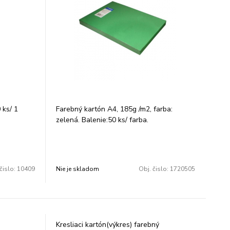
 ks/ 1
Farebný kartón A4, 185g /m2, farba:
zelená. Balenie:50 ks/ farba.
čislo:
10409
Nie je skladom
Obj. čislo:
1720505
Kresliaci kartón(výkres) farebný