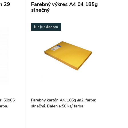
m 29
Farebný výkres A4 04 185g
slnečný
Nie je skladom
r: 50x65
Farebný kartón A4, 185g /m2, farba:
arba.
slnečná. Balenie:50 ks/ farba.