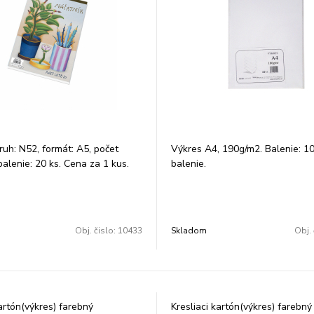
druh: N52, formát: A5, počet
Výkres A4, 190g/m2. Balenie: 10
 balenie: 20 ks. Cena za 1 kus.
balenie.
Obj. čislo:
10433
Skladom
Obj. 
kartón(výkres) farebný
Kresliaci kartón(výkres) farebný