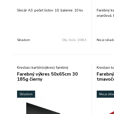
Skicár A3, počet listov: 10, balenie: 10 ks.
Farebný ka
oranžová. 
Skladom
Obj. čislo:
10413
Nie je skla
Kresliaci kartón(výkres) farebný
Kresliaci 
Farebný výkres 50x65cm 30
Farebný
185g čierny
tmavoč
Skladom
Nie je sk