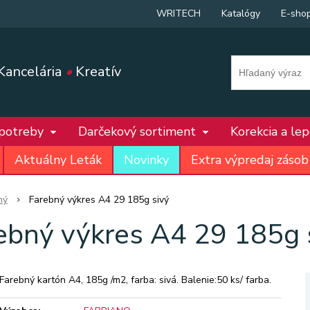
WRITECH
Katalógy
E-sho
Kancelária
•
Kreatív
 potreby
Darčekový sortiment
Korekcia a le
Aktuálny Leták
Novinky
Extra výpredaj zásob
ný
Farebný výkres A4 29 185g sivý
ebný výkres A4 29 185g 
Farebný kartón A4, 185g /m2, farba: sivá. Balenie:50 ks/ farba.