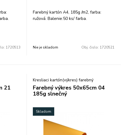
rba:
Farebný kartón A4, 185g /m2, farba:
arba.
ružová. Balenie:50 ks/ farba.
slo:
1720513
Nie je skladom
Obj. čislo:
1720521
Kresliaci kartón(výkres) farebný
m 21
Farebný výkres 50x65cm 04
185g slnečný
Skladom