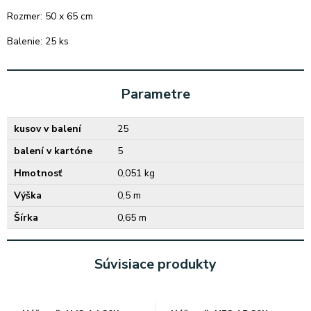
Rozmer: 50 x 65 cm
Balenie: 25 ks
Parametre
kusov v balení
25
balení v kartóne
5
Hmotnosť
0,051 kg
Výška
0,5 m
Šírka
0,65 m
Súvisiace produkty