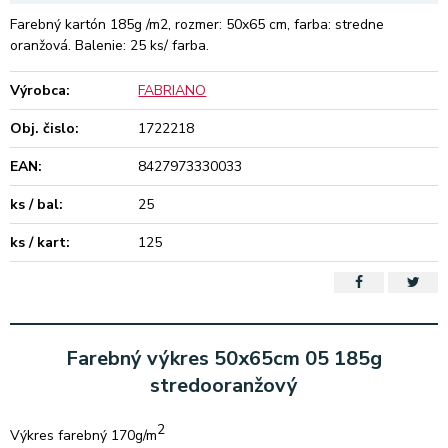
Farebný kartón 185g /m2, rozmer: 50x65 cm, farba: stredne
oranžová. Balenie: 25 ks/ farba.
Výrobca:
FABRIANO
Obj. čislo:
1722218
EAN:
8427973330033
ks / bal:
25
ks / kart:
125
Farebný výkres 50x65cm 05 185g
stredooranžový
2
Výkres farebný 170g/m