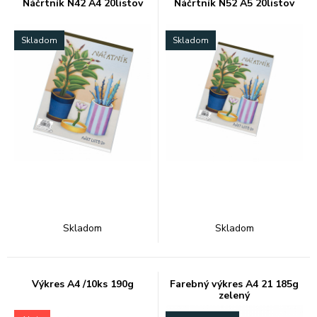
Náčrtník N42 A4 20listov
Náčrtník N52 A5 20listov
Skladom
Skladom
Skladom
Skladom
Výkres A4 /10ks 190g
Farebný výkres A4 21 185g
zelený