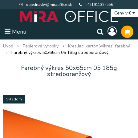
objednavky@miraoffice.sk
+421911324556
Ceny v
€
Menu
Úvod
Papierové výrobky
Kresliaci kartón(výkres) farebný
Farebný výkres 50x65cm 05 185g stredooranžový
Farebný výkres 50x65cm 05 185g
stredooranžový
Skladom
Extra výpredaj zásob
Výpredaj BTS