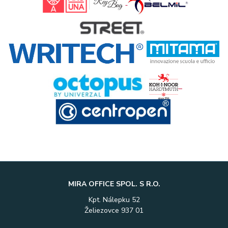
MIRA OFFICE SPOL. S R.O.
Kpt. Nálepku 52
Želiezovce 937 01