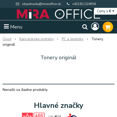
objednavky@miraoffice.sk
+421911324556
Ceny v
€
Menu
Úvod
Kancelárske potreby
PC a doplnky
Tonery
originál
Tonery originál
Nenašli sa žiadne produkty.
Extra výpredaj zásob
Výpredaj BTS
Hlavné značky