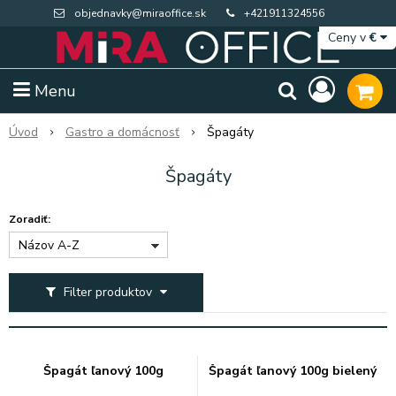
objednavky@miraoffice.sk
+421911324556
Ceny v
€
Menu
Úvod
Gastro a domácnosť
Špagáty
Špagáty
Zoradiť:
Názov A-Z
Filter produktov
Extra výpredaj zásob
Výpredaj BTS
Špagát ľanový 100g
Špagát ľanový 100g bielený