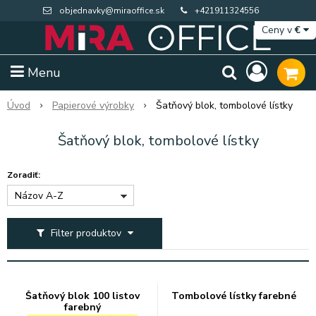
objednavky@miraoffice.sk
+421911324556
Ceny v
€
Menu
Úvod
Papierové výrobky
Šatňový blok, tombolové lístky
Šatňový blok, tombolové lístky
Zoradiť:
Názov A-Z
Filter produktov
Extra výpredaj zásob
Výpredaj BTS
Šatňový blok 100 listov
Tombolové lístky farebné
farebný