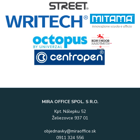
MIRA OFFICE SPOL. S R.O.
Kpt. Nálepku 52
Želiezovce 937 01
objednavky@miraoffice.sk
0911 324 556