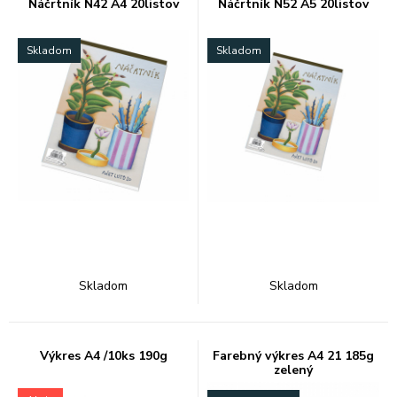
Náčrtník N42 A4 20listov
Náčrtník N52 A5 20listov
Skladom
Skladom
Skladom
Skladom
Výkres A4 /10ks 190g
Farebný výkres A4 21 185g
zelený