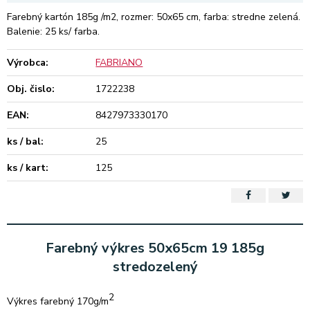
Farebný kartón 185g /m2, rozmer: 50x65 cm, farba: stredne zelená.
Balenie: 25 ks/ farba.
Výrobca:
FABRIANO
Obj. čislo:
1722238
EAN:
8427973330170
ks / bal:
25
ks / kart:
125
Farebný výkres 50x65cm 19 185g
stredozelený
2
Výkres farebný 170g/m