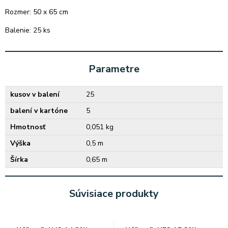
Rozmer: 50 x 65 cm
Balenie: 25 ks
Parametre
kusov v balení
25
balení v kartóne
5
Hmotnosť
0,051 kg
Výška
0,5 m
Šírka
0,65 m
Súvisiace produkty