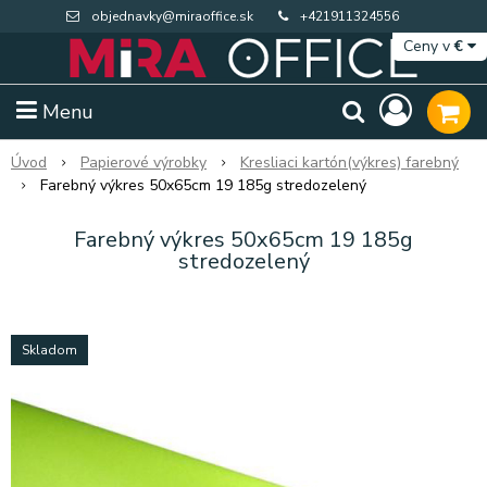
objednavky@miraoffice.sk
+421911324556
Ceny v
€
Menu
Úvod
Papierové výrobky
Kresliaci kartón(výkres) farebný
Farebný výkres 50x65cm 19 185g stredozelený
Farebný výkres 50x65cm 19 185g
stredozelený
Skladom
Extra výpredaj zásob
Výpredaj BTS