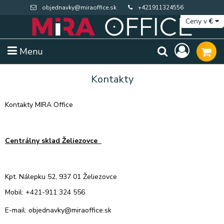
objednavky@miraoffice.sk
+421911324556
Ceny v
€
Menu
Kontakty
Kontakty MIRA Office
Centrálny sklad Želiezovce
Kpt. Nálepku 52, 937 01 Želiezovce
Mobil: +421-911 324 556
Extra výpredaj zásob
Výpredaj BTS
E-mail: objednavky@miraoffice.sk