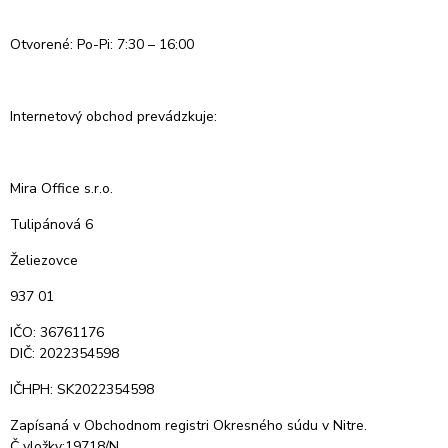
Otvorené: Po-Pi: 7:30 – 16:00
Internetový obchod prevádzkuje:
Mira Office s.r.o.
Tulipánová 6
Želiezovce
937 01
IČO: 36761176
DIČ: 2022354598
IČHPH: SK2022354598
Zapísaná v Obchodnom registri Okresného súdu v Nitre.
Č vložky:19718/N