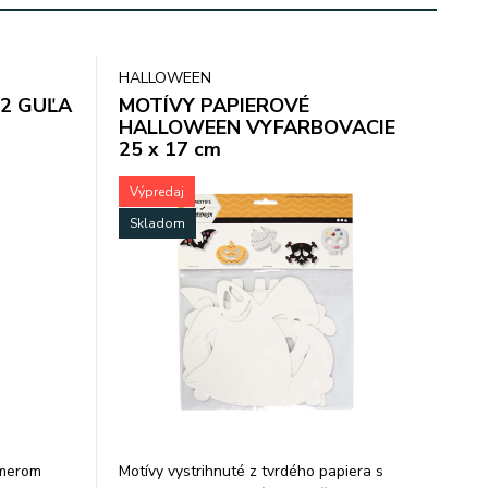
HALLOWEEN
2 GUĽA
MOTÍVY PAPIEROVÉ
HALLOWEEN VYFARBOVACIE
25 x 17 cm
Výpredaj
Skladom
emerom
Motívy vystrihnuté z tvrdého papiera s