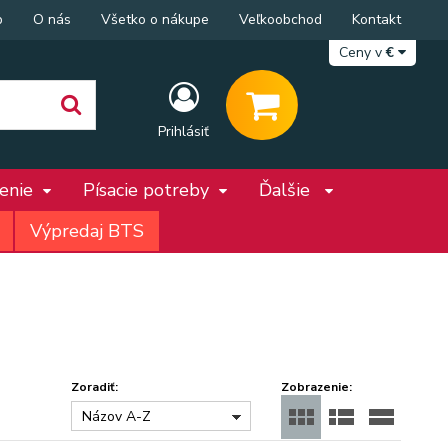
p
O nás
Všetko o nákupe
Veľkoobchod
Kontakt
Ceny v
€
Prihlásiť
penie
Písacie potreby
Ďalšie
Výpredaj BTS
Zoradiť:
Zobrazenie:
Názov A-Z