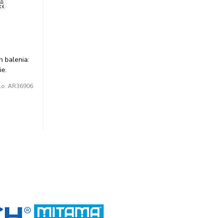
h balenia:
ie.
lo:
AR36906