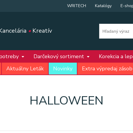
WRITECH
Katalógy
E-sho
Kancelária
•
Kreatív
 potreby
Darčekový sortiment
Korekcia a le
Aktuálny Leták
Novinky
Extra výpredaj zásob
HALLOWEEN