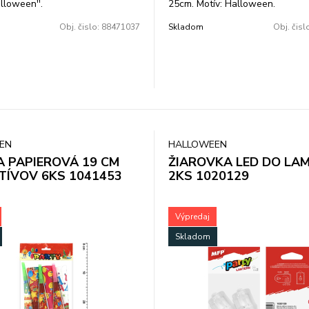
lloween''.
25cm. Motív: Halloween.
Obj. čislo:
88471037
Skladom
Obj. čisl
EN
HALLOWEEN
 PAPIEROVÁ 19 CM
ŽIAROVKA LED DO LA
TÍVOV 6KS 1041453
2KS 1020129
Výpredaj
Skladom