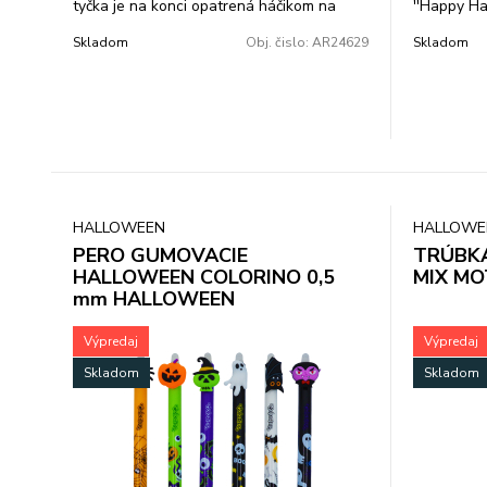
tyčka je na konci opatrená háčikom na
''Happy Ha
zavesenie lampióna. Balené v plastovom
Skladom
Obj. čislo:
AR24629
Skladom
vrecku so závesom. Dĺžka: 60cm.
HALLOWEEN
HALLOWE
PERO GUMOVACIE
TRÚBKA
HALLOWEEN COLORINO 0,5
MIX MO
mm HALLOWEEN
Výpredaj
Výpredaj
Skladom
Skladom