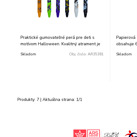
Praktické gumovateľné perá pre deti s
Papierová 
motívom Halloween. Kvalitný atrament je
obsahuje 6
možné v prípade potreby jednoducho
Skladom
Obj. čislo:
AR35381
Skladom
vygumovať a prepísať. 6 rôznych motívov
farba náplne: modrá šírka stopy: 0,5 mm
stláčacia mechanika
Produkty:
7
| Aktuálna strana:
1
/
1