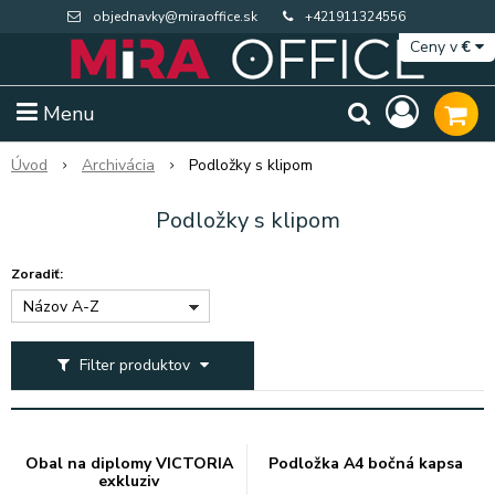
objednavky@miraoffice.sk
+421911324556
Ceny v
€
Menu
Úvod
Archivácia
Podložky s klipom
Podložky s klipom
Zoradiť:
Názov A-Z
Filter produktov
Extra výpredaj zásob
Výpredaj BTS
Obal na diplomy VICTORIA
Podložka A4 bočná kapsa
exkluziv