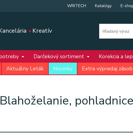
WRITECH
Katalógy
E-sho
Kancelária
•
Kreatív
 potreby
Darčekový sortiment
Korekcia a le
Aktuálny Leták
Novinky
Extra výpredaj zásob
Blahoželanie, pohladnic