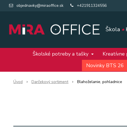
objednavky@miraoffice.sk
+421911324556
Škola
•
Školské potreby a tašky
Kreatívne
Novinky BTS 26
Úvod
Darčekový sortiment
Blahoželanie, pohladnice