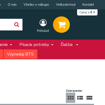
p
O nás
Všetko o nákupe
Veľkoobchod
Kontakt
Ceny v
€
Prihlásiť
penie
Písacie potreby
Ďalšie
Výpredaj BTS
e
Zobrazenie: