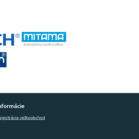
nformácie
egistrácia veľkoobchod