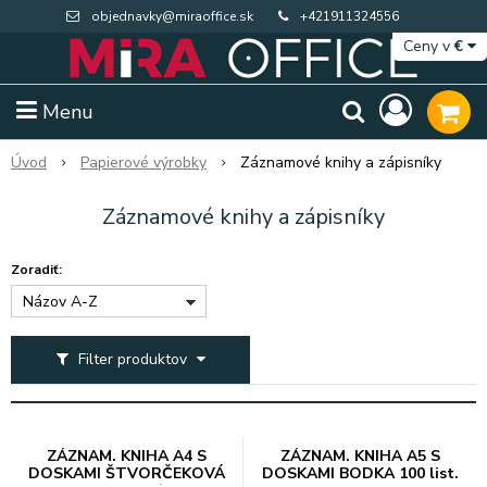
objednavky@miraoffice.sk
+421911324556
Ceny v
€
Menu
Úvod
Papierové výrobky
Záznamové knihy a zápisníky
Záznamové knihy a zápisníky
Zoradiť:
Názov A-Z
Filter produktov
Extra výpredaj zásob
Výpredaj BTS
ZÁZNAM. KNIHA A4 S
ZÁZNAM. KNIHA A5 S
DOSKAMI ŠTVORČEKOVÁ
DOSKAMI BODKA 100 list.