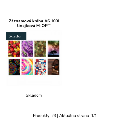
Záznamová kniha A6 100l
linajková M-OPT
Skladom
Skladom
Produkty:
23
| Aktuálna strana:
1
/
1