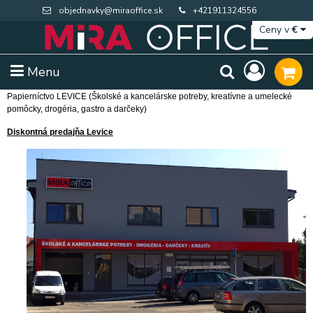
objednavky@miraoffice.sk
+421911324556
Ceny v
€
Menu
Papierníctvo LEVICE (Školské a kancelárske potreby, kreatívne a umelecké
pomôcky, drogéria, gastro a darčeky)
Diskontná predajňa Levice
Extra výpredaj zásob
Výpredaj BTS