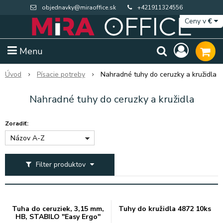
objednavky@miraoffice.sk
+421911324556
Ceny v
€
Menu
Úvod
Písacie potreby
Nahradné tuhy do ceruzky a kružidla
Nahradné tuhy do ceruzky a kružidla
Zoradiť:
Názov A-Z
Filter produktov
Extra výpredaj zásob
Výpredaj BTS
Tuha do ceruziek, 3,15 mm,
Tuhy do kružidla 4872 10ks
HB, STABILO ''Easy Ergo''