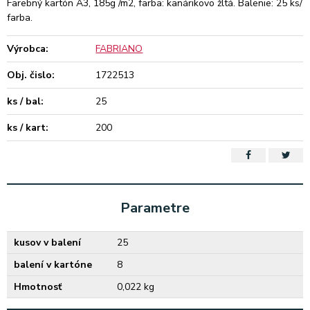
Farebný kartón A3, 185g /m2, farba: kanárikovo žltá. Balenie: 25 ks/
farba.
Výrobca:
FABRIANO
Obj. čislo:
1722513
ks / bal:
25
ks / kart:
200
Parametre
kusov v balení
25
balení v kartóne
8
Hmotnosť
0,022 kg