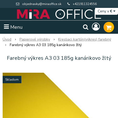
objednavky@miraoffice.sk
+421911324556
Ceny v
€
Menu
Úvod
Papierové výrobky
Kresliaci kartón(výkres) farebný
Farebný výkres A3 03 185g kanárikovo žltý
Farebný výkres A3 03 185g kanárikovo žltý
Skladom
Extra výpredaj zásob
Výpredaj BTS