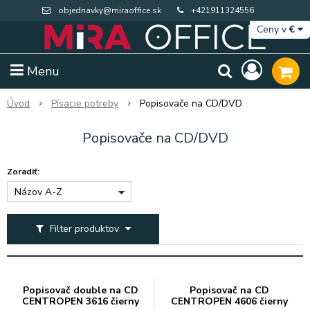
objednavky@miraoffice.sk
+421911324556
Ceny v
€
Menu
Úvod
Písacie potreby
Popisovače na CD/DVD
Popisovače na CD/DVD
Zoradiť:
Názov A-Z
Filter produktov
Extra výpredaj zásob
Výpredaj BTS
Popisovač double na CD
Popisovač na CD
CENTROPEN 3616 čierny
CENTROPEN 4606 čierny