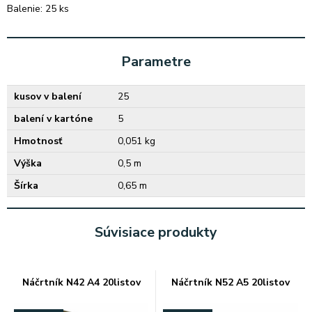
Balenie: 25 ks
Parametre
kusov v balení
25
balení v kartóne
5
Hmotnosť
0,051 kg
Výška
0,5 m
Šírka
0,65 m
Súvisiace produkty
Náčrtník N42 A4 20listov
Náčrtník N52 A5 20listov