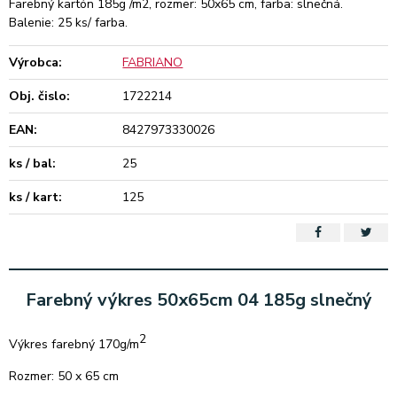
Farebný kartón 185g /m2, rozmer: 50x65 cm, farba: slnečná.
Balenie: 25 ks/ farba.
Výrobca:
FABRIANO
Obj. čislo:
1722214
EAN:
8427973330026
ks / bal:
25
ks / kart:
125
Farebný výkres 50x65cm 04 185g slnečný
2
Výkres farebný 170g/m
Rozmer: 50 x 65 cm