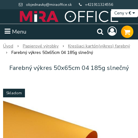
objednavky@miraoffice.sk
+421911324556
Ceny v
€
Menu
Úvod
Papierové výrobky
Kresliaci kartón(výkres) farebný
Farebný výkres 50x65cm 04 185g slnečný
Farebný výkres 50x65cm 04 185g slnečný
Skladom
Extra výpredaj zásob
Výpredaj BTS