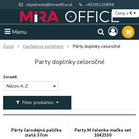
objednavky@miraoffice.sk
+421911324556
Ceny v
€
Menu
Úvod
Darčekový sortiment
Párty doplnky celoročné
Party doplnky celoročné
Zoradiť:
Názov A-Z
Filter produktov
Extra výpredaj zásob
Výpredaj BTS
Párty čarodejná palička
Party M čelenka mačka set
zlatá 37cm
1042330