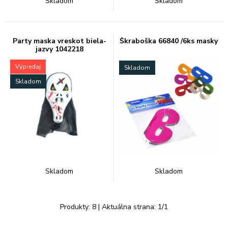
Skladom
Skladom
Party maska vreskot biela-
Škraboška 66840 /6ks masky
jazvy 1042218
Výpredaj
Skladom
Skladom
Skladom
Skladom
Produkty:
8
| Aktuálna strana:
1
/
1