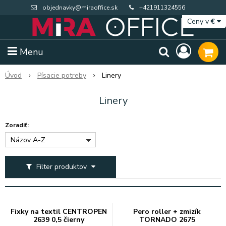
objednavky@miraoffice.sk
+421911324556
Ceny v
€
Menu
Úvod
Písacie potreby
Linery
Linery
Zoradiť:
Názov A-Z
Filter produktov
Extra výpredaj zásob
Výpredaj BTS
Fixky na textil CENTROPEN
Pero roller + zmizík
2639 0,5 čierny
TORNADO 2675