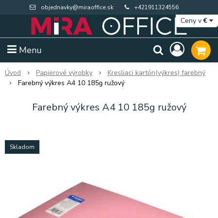
objednavky@miraoffice.sk
+421911324556
Ceny v
€
Menu
Úvod
Papierové výrobky
Kresliaci kartón(výkres) farebný
Farebný výkres A4 10 185g ružový
Farebný výkres A4 10 185g ružový
Skladom
Extra výpredaj zásob
Výpredaj BTS