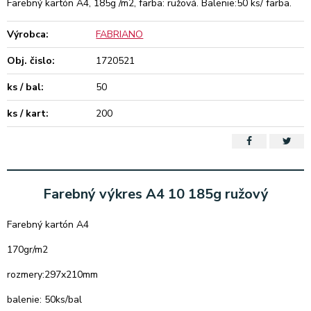
Farebný kartón A4, 185g /m2, farba: ružová. Balenie:50 ks/ farba.
Výrobca:
FABRIANO
Obj. čislo:
1720521
ks / bal:
50
ks / kart:
200
Farebný výkres A4 10 185g ružový
Farebný kartón A4
170gr/m2
rozmery:297x210mm
balenie: 50ks/bal