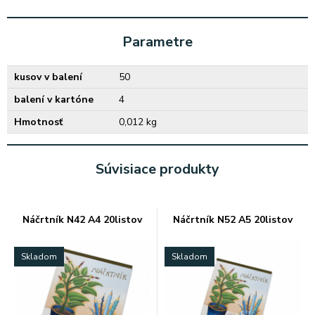
Parametre
kusov v balení
50
balení v kartóne
4
Hmotnosť
0,012 kg
Súvisiace produkty
Náčrtník N42 A4 20listov
Náčrtník N52 A5 20listov
Skladom
Skladom