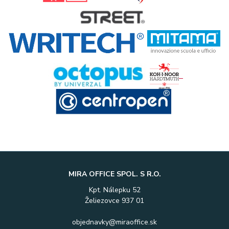
MIRA OFFICE SPOL. S R.O.
Kpt. Nálepku 52
Želiezovce 937 01
objednavky@miraoffice.sk