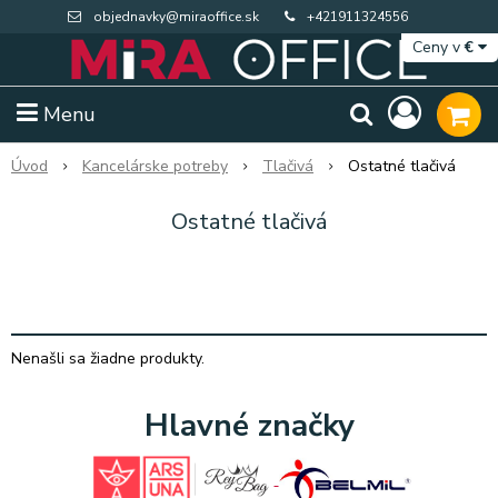
objednavky@miraoffice.sk
+421911324556
Ceny v
€
Menu
Úvod
Kancelárske potreby
Tlačivá
Ostatné tlačivá
Ostatné tlačivá
Nenašli sa žiadne produkty.
Hlavné značky
Extra výpredaj zásob
Výpredaj BTS