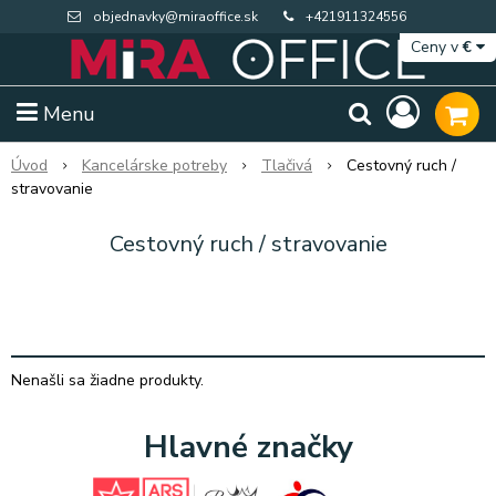
objednavky@miraoffice.sk
+421911324556
Ceny v
€
Menu
Úvod
Kancelárske potreby
Tlačivá
Cestovný ruch /
stravovanie
Cestovný ruch / stravovanie
Nenašli sa žiadne produkty.
Extra výpredaj zásob
Výpredaj BTS
Hlavné značky