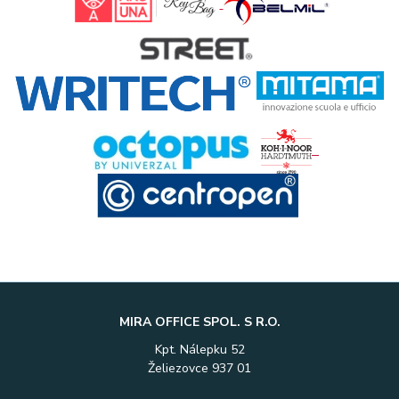
MIRA OFFICE SPOL. S R.O.
Kpt. Nálepku 52
Želiezovce 937 01