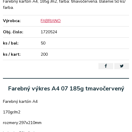
Farebný kartón A4, 185g /m2, farba: tmavočervená. Balenie:50 ks/
farba.
Výrobca:
FABRIANO
Obj. čislo:
1720524
ks / bal:
50
ks / kart:
200
Farebný výkres A4 07 185g tmavočervený
Farebný kartón A4
170gr/m2
rozmery:297x210mm