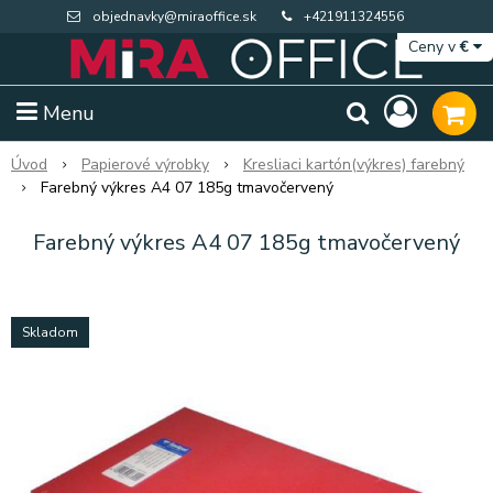
objednavky@miraoffice.sk
+421911324556
Ceny v
€
Menu
Úvod
Papierové výrobky
Kresliaci kartón(výkres) farebný
Farebný výkres A4 07 185g tmavočervený
Farebný výkres A4 07 185g tmavočervený
Skladom
Extra výpredaj zásob
Výpredaj BTS