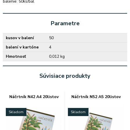
balenie: 50ks/bal
Parametre
kusov v balení
50
balení v kartóne
4
Hmotnosť
0,012 kg
Súvisiace produkty
Náčrtník N42 A4 20listov
Náčrtník N52 A5 20listov
Skladom
Skladom