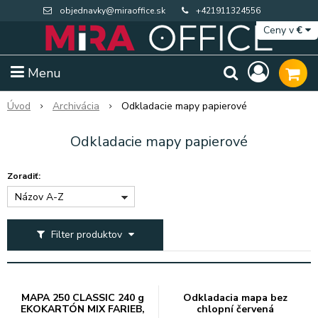
objednavky@miraoffice.sk
+421911324556
Ceny v
€
Menu
Úvod
Archivácia
Odkladacie mapy papierové
Odkladacie mapy papierové
Zoradiť:
Názov A-Z
Filter produktov
Extra výpredaj zásob
Výpredaj BTS
MAPA 250 CLASSIC 240 g
Odkladacia mapa bez
EKOKARTÓN MIX FARIEB,
chlopní červená