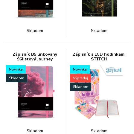
Skladom
Skladom
Zápisník B5 linkovaný
Zápisník s LCD hodinkami
96listový Journey
STITCH
Novinka
Novinka
Skladom
Výpredaj
Skladom
Skladom
Skladom