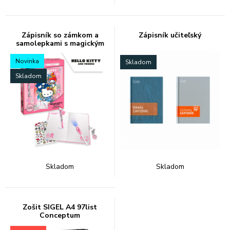
Zápisník so zámkom a
Zápisník učiteľský
samolepkami s magickým
perom Hello Kitty
Novinka
Skladom
Skladom
Skladom
Skladom
Zošit SIGEL A4 97list
Conceptum