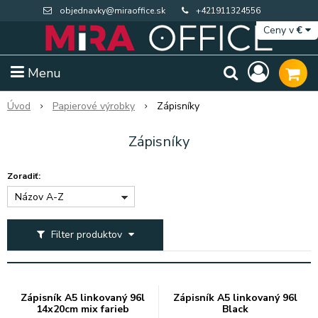
objednavky@miraoffice.sk
+421911324556
Ceny v
€
Menu
Úvod
Papierové výrobky
Zápisníky
Zápisníky
Zoradiť:
Názov A-Z
Filter produktov
Extra výpredaj zásob
Výpredaj BTS
Zápisník A5 linkovaný 96l
Zápisník A5 linkovaný 96l
14x20cm mix farieb
Black