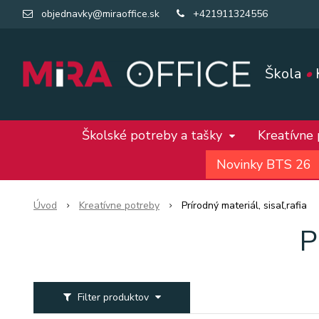
objednavky@miraoffice.sk
+421911324556
Škola
•
Školské potreby a tašky
Kreatívne
Novinky BTS 26
Úvod
Kreatívne potreby
Prírodný materiál, sisaľ,rafia
P
Filter produktov