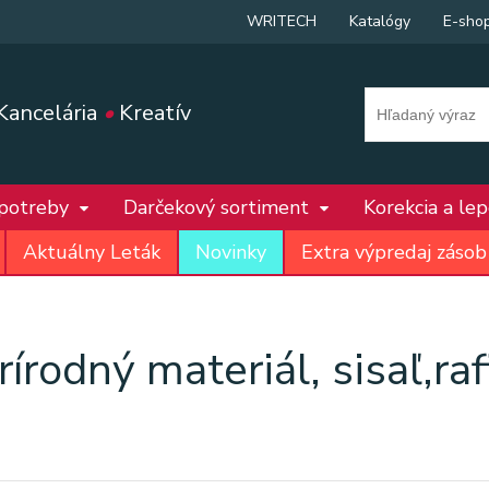
WRITECH
Katalógy
E-sho
Kancelária
•
Kreatív
 potreby
Darčekový sortiment
Korekcia a le
Aktuálny Leták
Novinky
Extra výpredaj zásob
rírodný materiál, sisaľ,raf