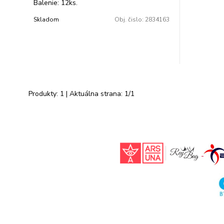
Balenie: 12ks.
Skladom
Obj. čislo:
2834163
Produkty:
1
| Aktuálna strana:
1
/
1