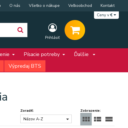
p
O nás
Všetko o nákupe
Veľkoobchod
Kontakt
Ceny v
€
Prihlásiť
penie
Písacie potreby
Ďalšie
Výpredaj BTS
ia
Zoradiť:
Zobrazenie:
Názov A-Z