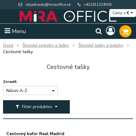
objednavky@miraoffice.sk
+421911324556
Ceny v
€
Menu
Úvod
Školské potreby a tašky
Školské tašky a batohy
Cestovné tašky
Cestovné tašky
Zoradiť:
Názov A-Z
Filter produktov
Extra výpredaj zásob
Výpredaj BTS
Cestovný kufor Real Madrid