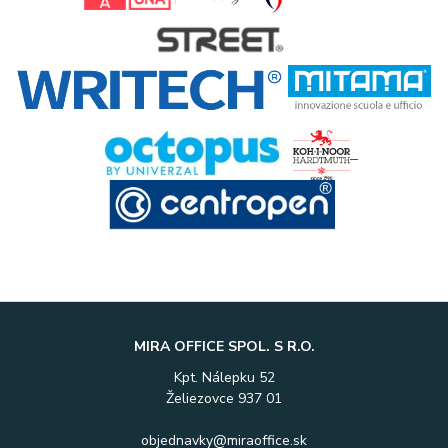
MIRA OFFICE SPOL. S R.O.
Kpt. Nálepku 52
Želiezovce 937 01
objednavky@miraoffice.sk