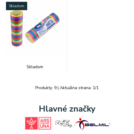
Skladom
Skladom
Produkty:
9
| Aktuálna strana:
1
/
1
Hlavné značky