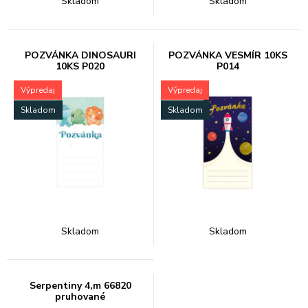
Skladom
Skladom
POZVÁNKA DINOSAURI
POZVÁNKA VESMÍR 10KS
10KS P020
P014
Výpredaj
Výpredaj
Skladom
Skladom
Skladom
Skladom
Serpentiny 4,m 66820
pruhované