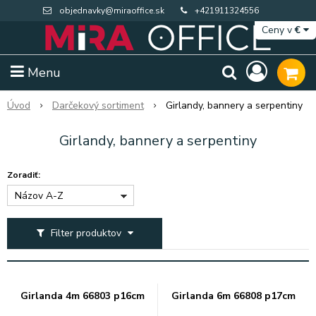
objednavky@miraoffice.sk
+421911324556
Ceny v
€
Menu
Úvod
Darčekový sortiment
Girlandy, bannery a serpentiny
Girlandy, bannery a serpentiny
Zoradiť:
Názov A-Z
Filter produktov
Extra výpredaj zásob
Výpredaj BTS
Girlanda 4m 66803 p16cm
Girlanda 6m 66808 p17cm