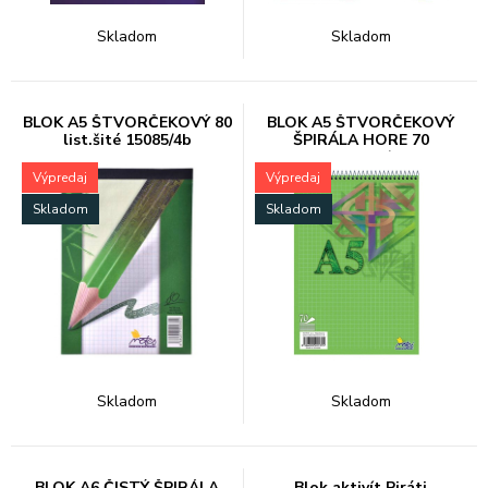
Skladom
Skladom
BLOK A5 ŠTVORČEKOVÝ 80
BLOK A5 ŠTVORČEKOVÝ
list.šité 15085/4b
ŠPIRÁLA HORE 70
list.15075/1b
Výpredaj
Výpredaj
Skladom
Skladom
Skladom
Skladom
BLOK A6 ČISTÝ ŠPIRÁLA
Blok aktivít Piráti