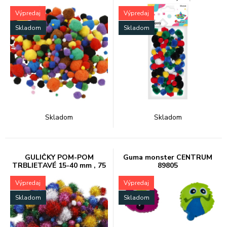
ks FAR. M
VEĽKOSTÍ 78/6
Výpredaj
Výpredaj
Skladom
Skladom
Skladom
Skladom
GULIČKY POM-POM
Guma monster CENTRUM
TRBLIETAVÉ 15-40 mm , 75
89805
KS FAR. M
Výpredaj
Výpredaj
Skladom
Skladom