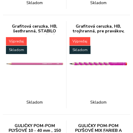
Skladom
Skladom
Grafitová ceruzka, HB,
Grafitová ceruzka, HB,
šesťhranná, STABILO
trojhranná, pre pravákov,
''Pencil 160'', ružová
STABILO, ''EASYgraph'',
ružová
Výpredaj
Výpredaj
Skladom
Skladom
Skladom
Skladom
GULIČKY POM-POM
GULIČKY POM-POM
PLYŠOVÉ 10 - 40 mm , 150
PLYŠOVÉ MIX FARIEB A