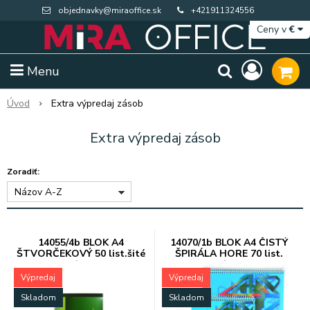
objednavky@miraoffice.sk
+421911324556
Ceny v
€
Menu
Úvod
Extra výpredaj zásob
Extra výpredaj zásob
Zoradiť:
Názov A-Z
14055/4b BLOK A4
14070/1b BLOK A4 ČISTÝ
ŠTVORČEKOVÝ 50 list.šité
ŠPIRÁLA HORE 70 list.
10/1200
10/1200
Extra výpredaj zásob
Výpredaj BTS
Výpredaj
Výpredaj
Skladom
Skladom