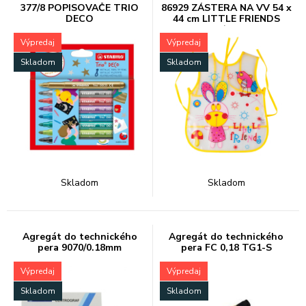
377/8 POPISOVAČE TRIO
86929 ZÁSTERA NA VV 54 x
DECO
44 cm LITTLE FRIENDS
20/200
Výpredaj
Výpredaj
Skladom
Skladom
Skladom
Skladom
Agregát do technického
Agregát do technického
pera 9070/0.18mm
pera FC 0,18 TG1-S
Výpredaj
Výpredaj
Skladom
Skladom