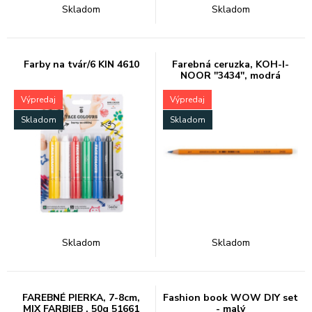
Skladom
Skladom
Farby na tvár/6 KIN 4610
Farebná ceruzka, KOH-I-
NOOR ''3434'', modrá
Výpredaj
Výpredaj
Skladom
Skladom
Skladom
Skladom
FAREBNÉ PIERKA, 7-8cm,
Fashion book WOW DIY set
MIX FARBIEB , 50g 51661
- malý