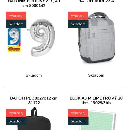
BALÓNIK FÓLIOVÝ č 9 , 40
BATOH AURI 22 A
cm 8000142
Výpredaj
Výpredaj
Skladom
Skladom
Skladom
Skladom
BATOH PE 38x27x12 cm
BLOK A3 MILIMETROVÝ 20
81122
list. 13029/3bb
Výpredaj
Výpredaj
Skladom
Skladom