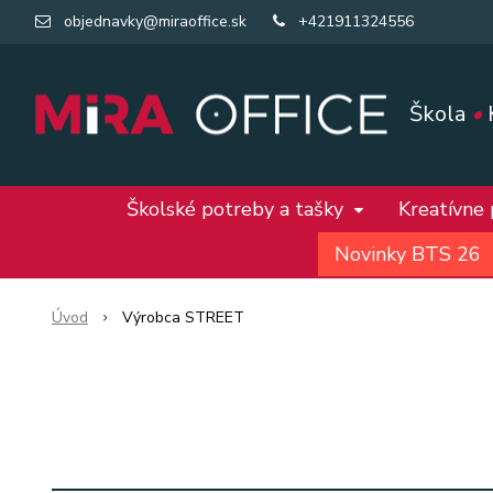
objednavky@miraoffice.sk
+421911324556
Škola
•
Školské potreby a tašky
Kreatívne
Novinky BTS 26
Úvod
Výrobca STREET