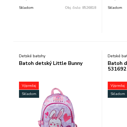
vhodný pre predškolákov, obsahuje 2
vhodný pre
Skladom
Obj. čislo:
8526818
Skladom
vrecko na zips.
vrecko na 
Objem: 15l. Rozmer: 24x34x15cm.
Objem: 13
Hmotnosť :
Detské batohy
Detské ba
Batoh detský Little Bunny
Batoh d
531692
Výpredaj
Výpredaj
Skladom
Skladom