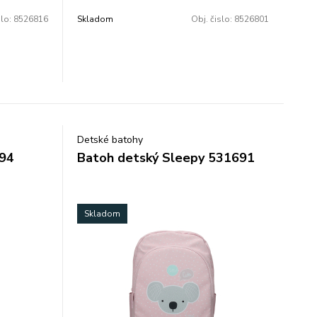
uje 2
slo:
8526816
Skladom
Obj. čislo:
8526801
m.
Detské batohy
694
Batoh detský Sleepy 531691
Skladom