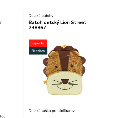
Detské batohy
r
Batoh detský Lion Street
238867
Výpredaj
Skladom
Detská taška pre skôlkarov
sťou