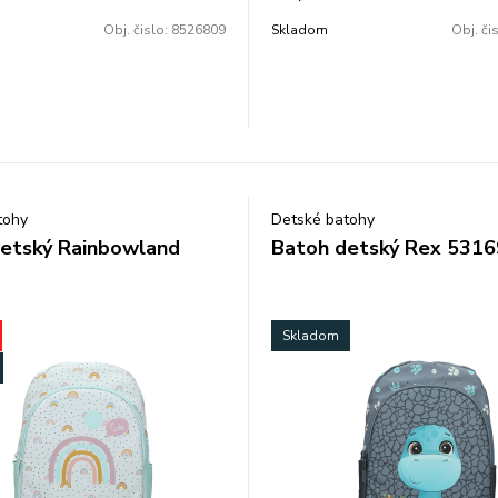
 predškolákov, obsahuje 2
vhodný pre predškolákov, obsah
Obj. čislo:
8526809
Skladom
Obj. či
zips.
vrecko na zips.
l. Rozmer: 34x25x15cm.
Objem: 15l. Rozmer: 24x34x15c
 200g.
tohy
Detské batohy
etský Rainbowland
Batoh detský Rex 531
Skladom