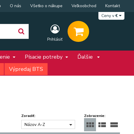
p
O nás
Všetko o nákupe
Veľkoobchod
Kontakt
Ceny v
€
Prihlásiť
penie
Písacie potreby
Ďalšie
Výpredaj BTS
Zoradiť:
Zobrazenie:
Názov A-Z