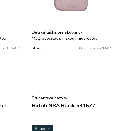
Detská taška pre skôlkarov.
sťou
Malý batôžtek s nízkou hmotnosťou
uje 2
vhodný pre predškolákov, obsahuje 2
slo:
8526810
Skladom
Obj. čislo:
8526807
vrecko na zips.
m.
Objem: 13l. Rozmer: 34x25x15cm.
Hmotnosť : 200g.
Študentske batohy
eet
Batoh NBA Black 531677
Skladom