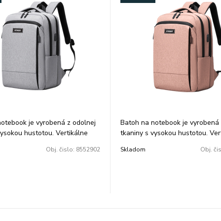
otebook je vyrobená z odolnej
Batoh na notebook je vyrobená 
vysokou hustotou. Vertikálne
tkaniny s vysokou hustotou. Ver
cko pre pohodlné uloženiea
predné vrecko pre pohodlné ul
Obj. čislo:
8552902
Skladom
Obj. či
u. Stredné vrecko s veľkou
organizáciu. Stredné vrecko s v
 Hlavná priehradka s
kapacitou. Hlavná priehradka s
ným vreckom na notebooka
polstrovaným vreckom na note
ganizér. Odolný popruh na
funkčný organizér. Odolný popr
a zadnej strane. Skryté vrecko
batožinu na zadnej strane. Skry
 zadnej strane pre bezpečné
na zips na zadnej strane pre b
USB nabíjací port na boku.
uloženie. USB nabíjací port na b