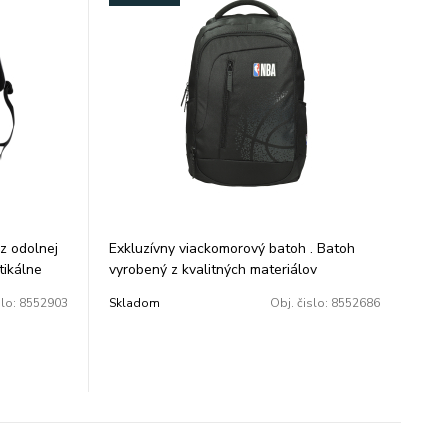
z odolnej
Exkluzívny viackomorový batoh . Batoh
tikálne
vyrobený z kvalitných materiálov
oženiea
- mäkké a čalúnené popruhy z odolného
slo:
8552903
Skladom
Obj. čislo:
8552686
eľkou
materiálu pre jednoduché nosenie a
použitie
booka
- vnútorný organizér pre pohodlné
uh na
uloženie
té vrecko
- polstrovaný chrbtový systém pre
ezpečné
pohodlné nosenie
oku.
-puzdro na laptop