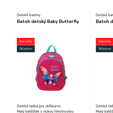
Detské batohy
Detské ba
Batoh detský Baby Butterfly
Batoh d
Výpredaj
Výpredaj
Skladom
Skladom
Detská taška pre skôlkarov.
Detská taš
Malý batôžtek s nízkou hmotnosťou
Malý batôž