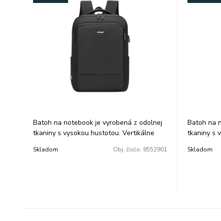
Batoh na notebook je vyrobená z odolnej
Batoh na n
tkaniny s vysokou hustotou. Vertikálne
tkaniny s 
predné vrecko pre pohodlné uloženiea
predné vre
Skladom
Obj. čislo:
8552901
Skladom
organizáciu. Stredné vrecko s veľkou
organizáci
kapacitou. Hlavná priehradka s
kapacitou.
polstrovaným vreckom na notebooka
polstrova
funkčný organizér. Odolný popruh na
funkčný or
batožinu na zadnej strane. Skryté vrecko
batožinu n
na zips na zadnej strane pre bezpečné
na zips na
uloženie. USB nabíjací port na boku.
uloženie. 