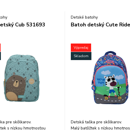
tohy
Detské batohy
etský Cub 531693
Batoh detský Cute Ride
Výpredaj
Skladom
ka pre skôlkarov.
Detská taška pre skôlkarov.
tek s nízkou hmotnosťou
Malý batôžtek s nízkou hmotno