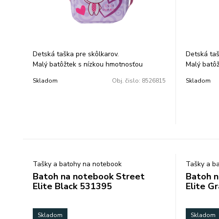
Detská taška pre skôlkarov.
Detská taš
Malý batôžtek s nízkou hmotnosťou
Malý batôž
vhodný pre predškolákov, obsahuje 2
vhodný pre
Skladom
Obj. čislo:
8526815
Skladom
vrecko na zips.
vrecko na 
Objem: 15l. Rozmer: 24x34x15cm.
Objem: 13
Hmotnosť :
Tašky a batohy na notebook
Tašky a b
Batoh na notebook Street
Batoh n
Elite Black 531395
Elite G
Skladom
Skladom