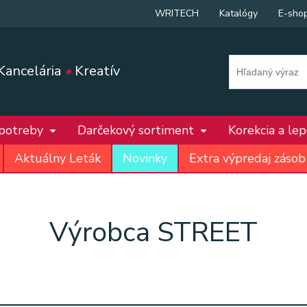
WRITECH
Katalógy
E-sho
Kancelária
•
Kreatív
 potreby
Darčekový sortiment
Korekcia a le
Aktuálny Leták
Novinky
Extra výpredaj zásob
Výrobca STREET