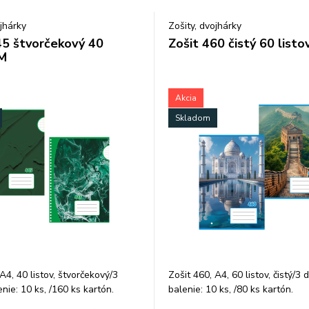
ojhárky
Zošity, dvojhárky
45 štvorčekový 40
Zošit 460 čistý 60 listo
 M
Akcia
Skladom
A4, 40 listov, štvorčekový/3
Zošit 460, A4, 60 listov, čistý/3 d
enie: 10 ks, /160 ks kartón.
balenie: 10 ks, /80 ks kartón.