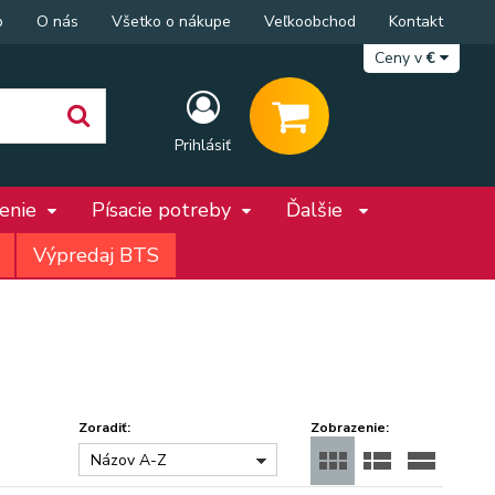
p
O nás
Všetko o nákupe
Veľkoobchod
Kontakt
Ceny v
€
Prihlásiť
penie
Písacie potreby
Ďalšie
Výpredaj BTS
Zoradiť:
Zobrazenie:
Názov A-Z