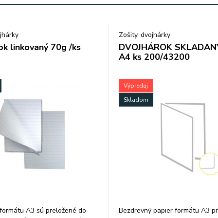
ojhárky
Zošity, dvojhárky
ok linkovaný 70g /ks
DVOJHÁROK SKLADANÝ
A4 ks 200/43200
Výpredaj
Skladom
formátu A3 sú preložené do
Bezdrevný papier formátu A3 p