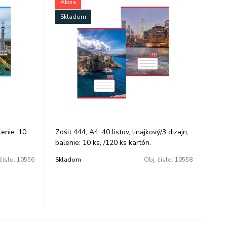
Akcia
Skladom
lenie: 10
Zošit 444, A4, 40 listov, linajkový/3 dizajn,
balenie: 10 ks, /120 ks kartón.
čislo:
10556
Skladom
Obj. čislo:
10558