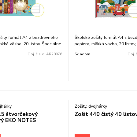
šity formát A4 z bezdrevného
Školské zošity formát A4 z bez
äkká väzba, 20 listov. Špeciálne
papiera, mäkká väzba, 20 listov,
 2/3 listu majú linky v šírke
8 mm.
Obj. čislo:
AR28076
Skladom
Obj. 
dná 1/3 ostáva bez linkovania.
rčený pre žiakov prvého stupňa a
yužitie, napr. prírodoveda, prvo
ojhárky
Zošity, dvojhárky
25 štvorčekový
Zošit 440 čistý 40 listo
ový EKO NOTES