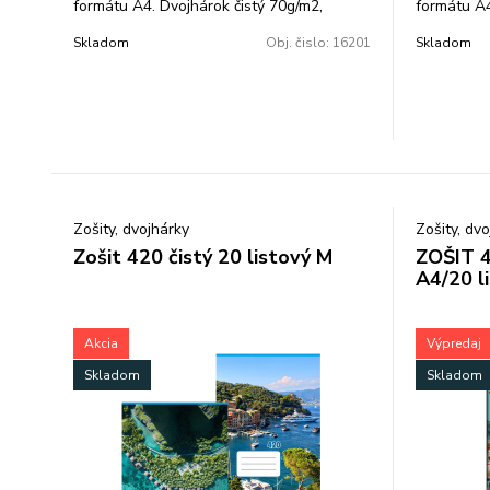
formátu A4. Dvojhárok čistý 70g/m2,
formátu A4
balenie: 250 ks.
balenie: 25
Skladom
Obj. čislo:
16201
Skladom
Zošity, dvojhárky
Zošity, dv
Zošit 420 čistý 20 listový M
ZOŠIT 4
A4/20 li
Akcia
Výpredaj
Skladom
Skladom