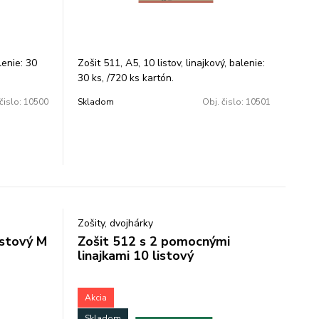
lenie: 30
Zošit 511, A5, 10 listov, linajkový, balenie:
30 ks, /720 ks kartón.
čislo:
10500
Skladom
Obj. čislo:
10501
Zošity, dvojhárky
istový M
Zošit 512 s 2 pomocnými
linajkami 10 listový
Akcia
Skladom