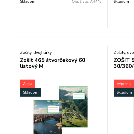
Skladom
Obj. čislo:
AR445
Skladom
Zošity, dvojhárky
Zošity, dv
Zošit 465 štvorčekový 60
ZOŠIT 5
listový M
30/360
Akcia
Výpredaj
Skladom
Skladom