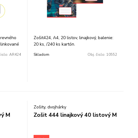
drevného
Zošit424, A4, 20 listov, linajkový, balenie:
 linkované
20 ks, /240 ks kartón.
čislo:
AR424
Skladom
Obj. čislo:
10552
Zošity, dvojhárky
vý M
Zošit 444 linajkový 40 listový M