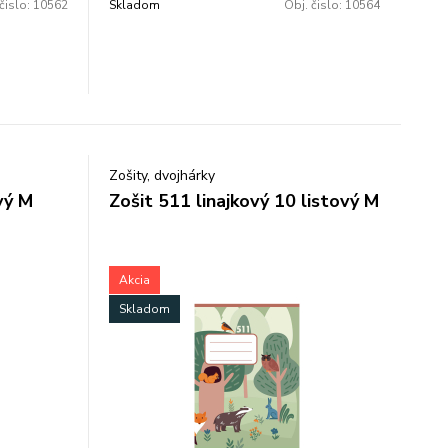
čislo:
10562
Skladom
Obj. čislo:
10564
Zošity, dvojhárky
vý M
Zošit 511 linajkový 10 listový M
Akcia
Skladom