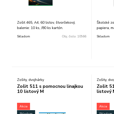
Zošit 465, A4, 60 listov, štvorčekový,
Školské zo
balenie: 10 ks, /80 ks kartón.
papiera, mä
liniatúry.
Skladom
Obj. čislo:
10566
Skladom
Zošity, dvojhárky
Zošity, dv
Zošit 511 s pomocnou linajkou
Zošit 5
10 listový M
listový
Akcia
Akcia
Skladom
Skladom