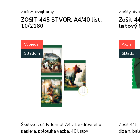
Zošity, dvojhárky
Zošity, dv
ZOŠIT 445 ŠTVOR. A4/40 list.
Zošit 4
10/2160
listový
Výpredaj
Akcia
Skladom
Skladom
Školské zošity formát A4 z bezdrevného
Zošit 445, 
papiera, polotuhá väzba, 40 listov,
dizajn, bal
štvorčeky 5x5 mm.