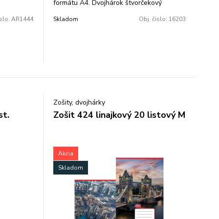
formátu A4. Dvojhárok štvorčekový
70g/m2, balenie: 250 ks.
islo:
AR1444
Skladom
Obj. čislo:
16203
Zošity, dvojhárky
st.
Zošit 424 linajkový 20 listový M
Akcia
Skladom