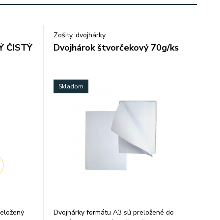
Zošity, dvojhárky
 ČISTÝ
Dvojhárok štvorčekový 70g/ks
Skladom
reložený
Dvojhárky formátu A3 sú preložené do