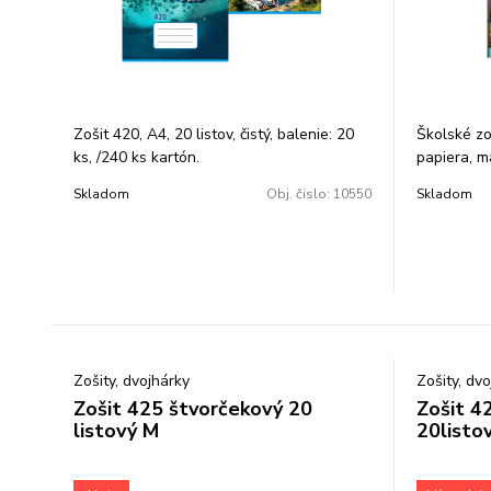
Zošit 420, A4, 20 listov, čistý, balenie: 20
Školské zo
ks, /240 ks kartón.
papiera, m
linkovanie:
Skladom
Obj. čislo:
10550
Skladom
12mm a spo
Zošit je u
má široké v
Zošity, dvojhárky
Zošity, dv
Zošit 425 štvorčekový 20
Zošit 4
listový M
20list