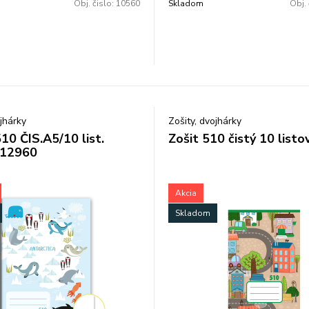
Obj. čislo:
10560
Skladom
Obj. 
ojhárky
Zošity, dvojhárky
10 ČIS.A5/10 list.
Zošit 510 čistý 10 listo
/12960
Akcia
Skladom