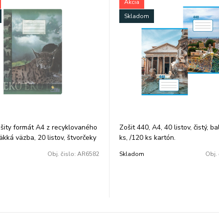
Akcia
Skladom
šity formát A4 z recyklovaného
Zošit 440, A4, 40 listov, čistý, ba
äkká väzba, 20 listov, štvorčeky
ks, /120 ks kartón.
Obj. čislo:
AR6582
Skladom
Obj. 