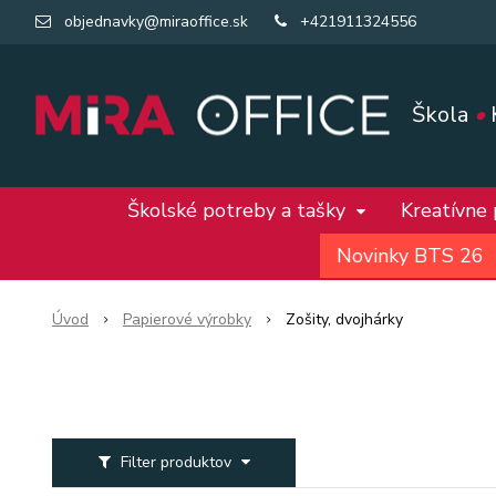
objednavky@miraoffice.sk
+421911324556
Škola
•
Školské potreby a tašky
Kreatívne
Novinky BTS 26
Úvod
Papierové výrobky
Zošity, dvojhárky
Filter produktov