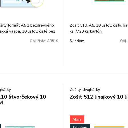
šity formát A5 z bezdrevného
Zošit 510, A5, 10 listov, čistý, ba
kká väzba, 10 listov, čisté bez
ks, /720 ks kartón.
Obj. čislo:
AR510
Skladom
Obj. 
ojhárky
Zošity, dvojhárky
110 štvorčekový 10
Zošit 512 linajkový 10 l
 M
Akcia
Skladom