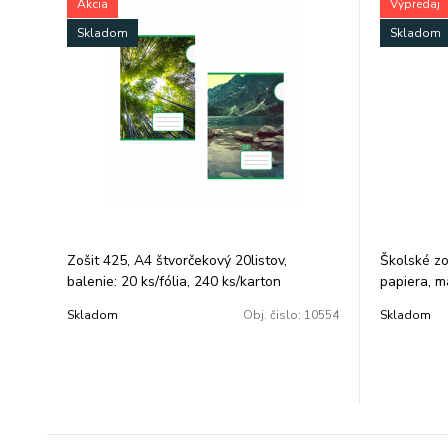
Akcia
Výpredaj
Skladom
Skladom
Zošit 425, A4 štvorčekový 20listov,
Školské zo
balenie: 20 ks/fólia, 240 ks/karton
papiera, m
5x5 mm.
Skladom
Obj. čislo:
10554
Skladom