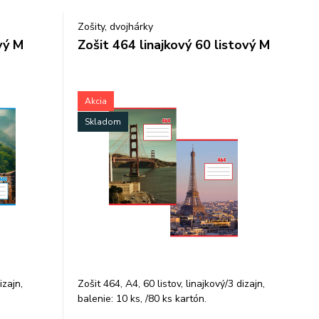
Zošity, dvojhárky
vý M
Zošit 464 linajkový 60 listový M
Akcia
Skladom
izajn,
Zošit 464, A4, 60 listov, linajkový/3 dizajn,
balenie: 10 ks, /80 ks kartón.