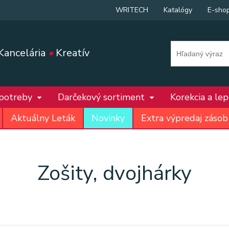
WRITECH
Katalógy
E-sho
Kancelária
•
Kreatív
 potreby
Darčekový sortiment
Korekcia a le
Aktuálny Leták
Novinky
Extra výpredaj zásob
Zošity, dvojhárky