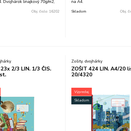
. Dvojhárok linajkový 70g/m2,
na A4.
0 ks.
Obj. čislo:
16202
Skladom
Obj. č
ojhárky
Zošity, dvojhárky
23x 2/3 LIN. 1/3 ČIS.
ZOŠIT 424 LIN. A4/20 li
st.
20/4320
Výpredaj
Skladom