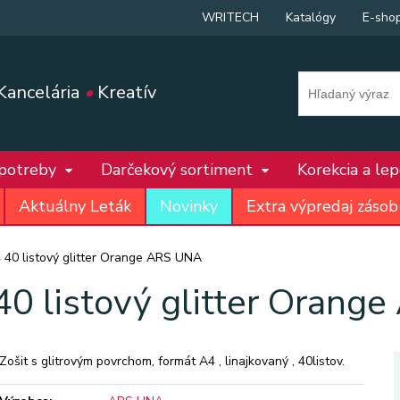
WRITECH
Katalógy
E-sho
Kancelária
•
Kreatív
 potreby
Darčekový sortiment
Korekcia a le
Aktuálny Leták
Novinky
Extra výpredaj zásob
4 40 listový glitter Orange ARS UNA
40 listový glitter Oran
Zošit s glitrovým povrchom, formát A4 , linajkovaný , 40listov.