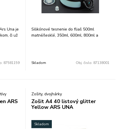
Ars Una je
Silikónové tesnenie do fliaš 500ml
kom, či už
matné/lesklé, 350ml, 600ml, 800ml a
t alebo na
1000ml. Ak teda dôjde k opotrebeniu
!
predchádzajúcej vložky, tak ju môžete
ľahko vymeniť, aby sa fľaša mohla
ný po dobu
používať dlhšiu dobu. Cena za 1x malé a
lo:
87581159
Skladom
Obj. čislo:
87138001
teplý až 12
1x veľké tesnenie.
úlade s
 0,4 mm).
tívy
Zošity, dvojhárky
konale
ten ARS
Zošit A4 40 listový glitter
Yellow ARS UNA
BPF a BPS.
ESTOU! -
Skladom
ožte si