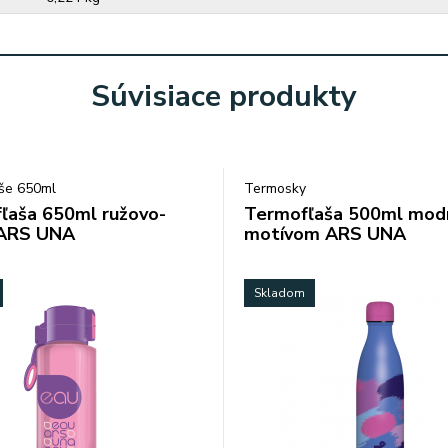
Súvisiace produkty
aše 650ml
Termosky
fľaša 650ml ružovo-
Termofľaša 500ml modr
 ARS UNA
motívom ARS UNA
Skladom