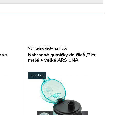
Náhradné diely na fľaše
á s
Náhradné gumičky do fliaš /2ks
malé + veľké ARS UNA
Skladom