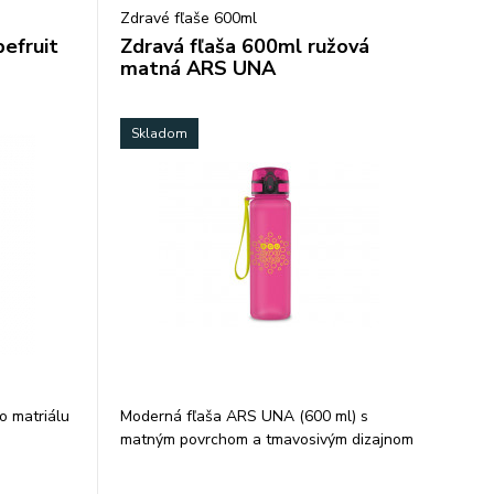
ne
Zdravé fľaše 600ml
anie.
efruit
Zdravá fľaša 600ml ružová
ateriály
matná ARS UNA
inami –
rického
Skladom
an™
škodlivých
 pre styk
ko –
o matriálu
Moderná fľaša ARS UNA (600 ml) s
matným povrchom a tmavosivým dizajnom
do +96 °C
je ideálnym spoločníkom pre deti,
do
študentov aj dospelých.
úry)