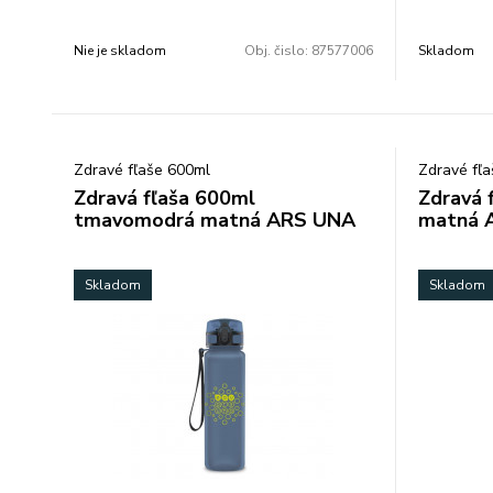
Na boku má rúčku na nosenie v ruke. 2
priehrady na zips. V jednej časti vo vnútri
Nie je skladom
Obj. čislo:
87577006
Skladom
vrecko na zips na lepšie usporiadanie.
Rozmer: 25x13x13cm.
Zdravé fľaše 600ml
Zdravé fľ
Zdravá fľaša 600ml
Zdravá 
tmavomodrá matná ARS UNA
matná 
Skladom
Skladom