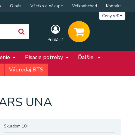
p
O nás
Všetko o nákupe
Veľkoobchod
Kontakt
Ceny v
€
Prihlásiť
penie
Písacie potreby
Ďalšie
Výpredaj BTS
ge ARS UNA
Skladom 10+