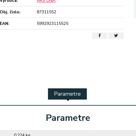
Výrobca:
ARS UNA
Obj. čislo:
87311552
EAN:
5992923115525
Parametre
Parametre
0,224 kg