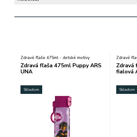
Zdravé fľaše 475ml - detské motívy
Zdravé fľ
Zdravá fľaša 475ml Puppy ARS
Zdravá 
UNA
fialová
Skladom
Skladom