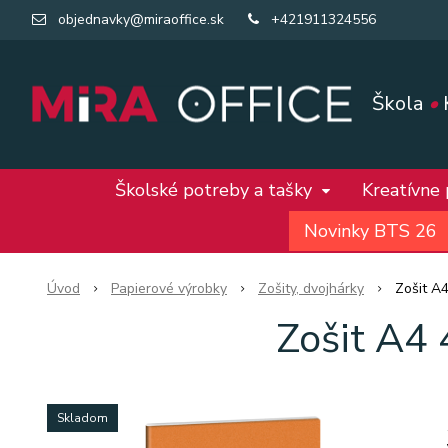
objednavky@miraoffice.sk
+421911324556
Škola
•
Školské potreby a tašky
Kreatívne
Novinky BTS 26
Úvod
Papierové výrobky
Zošity, dvojhárky
Zošit A
Zošit A4 
Skladom