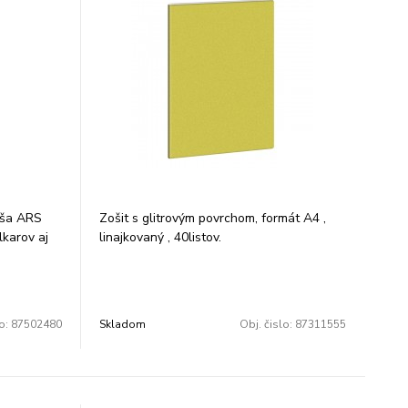
denne!
dná do
lnnej rúry.
a pomocou
aša ARS
Zošit s glitrovým povrchom, formát A4 ,
lkarov aj
linajkovaný , 40listov.
 používa
vo tesní a
lo:
87502480
Skladom
Obj. čislo:
87311555
itného
rý je 100