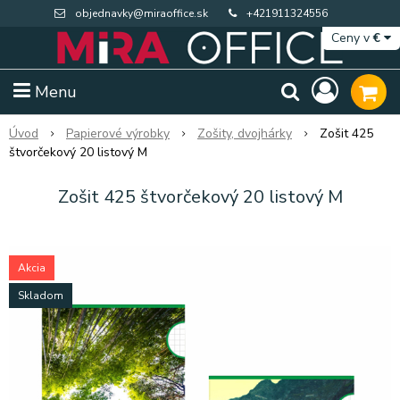
objednavky@miraoffice.sk
+421911324556
Ceny v
€
Menu
Úvod
Papierové výrobky
Zošity, dvojhárky
Zošit 425
štvorčekový 20 listový M
Zošit 425 štvorčekový 20 listový M
Akcia
Skladom
Extra výpredaj zásob
Výpredaj BTS