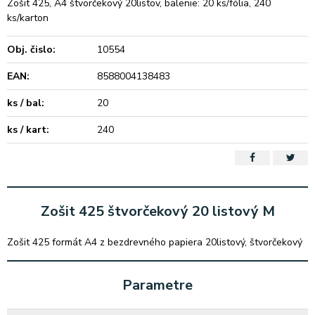
Zošit 425, A4 štvorčekový 20listov, balenie: 20 ks/fólia, 240
ks/karton
Obj. čislo:
10554
EAN:
8588004138483
ks / bal:
20
ks / kart:
240
Zošit 425 štvorčekový 20 listový M
Zošit 425 formát A4 z bezdrevného papiera 20listový, štvorčekový
Parametre