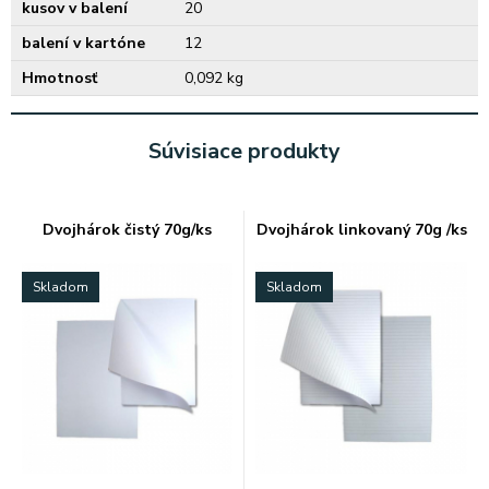
kusov v balení
20
balení v kartóne
12
Hmotnosť
0,092 kg
Súvisiace produkty
Dvojhárok čistý 70g/ks
Dvojhárok linkovaný 70g /ks
Skladom
Skladom