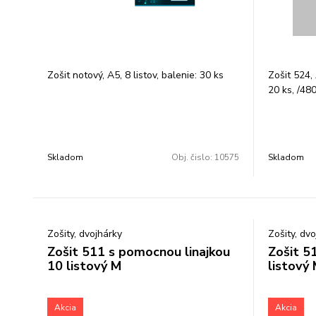
Zošit notový, A5, 8 listov, balenie: 30 ks
Zošit 524, 
20 ks, /480
Skladom
Obj. čislo:
10575
Skladom
Zošity, dvojhárky
Zošity, dv
Zošit 511 s pomocnou linajkou
Zošit 5
10 listový M
listový
Akcia
Akcia