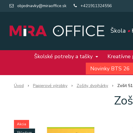
objednavky@miraoffice.sk
+421911324556
Škola
•
Školské potreby a tašky
Kreatívne
Novinky BTS 26
Úvod
Papierové výrobky
Zošity, dvojhárky
Zošit 51
Zoš
Akcia
Skladom