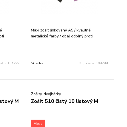
né
Maxi zošit linkovaný A5 / kvalitné
oti
metalické farby / obal odolný proti
/ mix
škrabnutiu/ 40 + 2 listov / 80 gr / mix
farieb . Počet ks v balení: 15
islo:
107299
Skladom
Obj. čislo:
108299
Zošity, dvojhárky
istový M
Zošit 510 čistý 10 listový M
Akcia