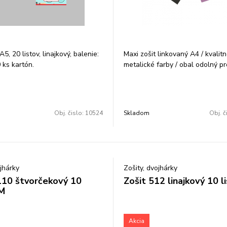
A5, 20 listov, linajkový, balenie:
Maxi zošit linkovaný A4 / kvalit
 ks kartón.
metalické farby / obal odolný pr
škrabnutiu/ 40 + 2 listov / 80 gr 
farieb. Počet ks v balení: 30
Obj. čislo:
10524
Skladom
Obj. č
ojhárky
Zošity, dvojhárky
110 štvorčekový 10
Zošit 512 linajkový 10 l
 M
Akcia