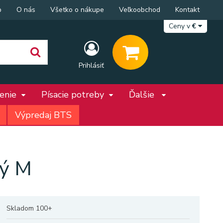
p
O nás
Všetko o nákupe
Veľkoobchod
Kontakt
Ceny v
€
Prihlásiť
penie
Písacie potreby
Ďalšie
Výpredaj BTS
vý M
Skladom 100+