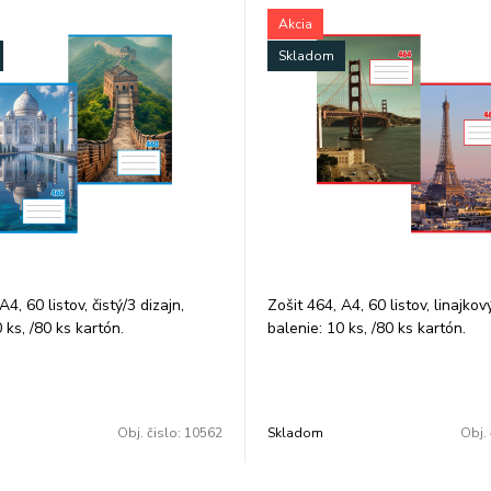
Akcia
Skladom
A4, 60 listov, čistý/3 dizajn,
Zošit 464, A4, 60 listov, linajkov
 ks, /80 ks kartón.
balenie: 10 ks, /80 ks kartón.
Obj. čislo:
10562
Skladom
Obj. 