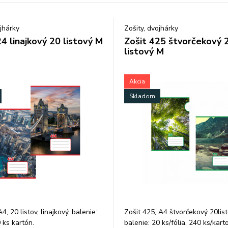
ojhárky
Zošity, dvojhárky
4 linajkový 20 listový M
Zošit 425 štvorčekový 
listový M
Akcia
Skladom
4, 20 listov, linajkový, balenie:
Zošit 425, A4 štvorčekový 20list
 ks kartón.
balenie: 20 ks/fólia, 240 ks/kart