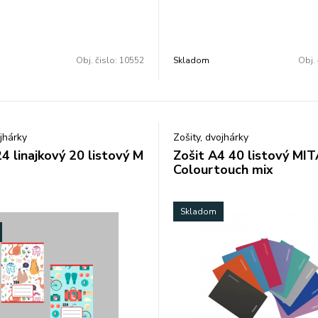
Obj. čislo:
10552
Skladom
Obj. 
ojhárky
Zošity, dvojhárky
4 linajkový 20 listový M
Zošit A4 40 listový MI
Colourtouch mix
Skladom