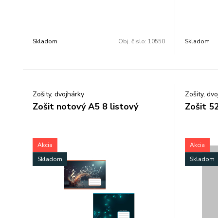
Skladom
Obj. čislo:
10550
Skladom
Zošity, dvojhárky
Zošity, dv
Zošit notový A5 8 listový
Zošit 52
Akcia
Akcia
Skladom
Skladom