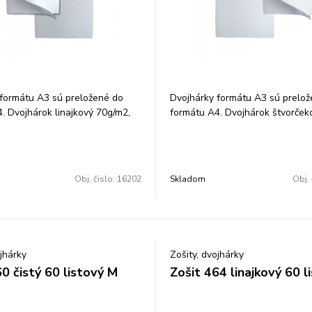
formátu A3 sú preložené do
Dvojhárky formátu A3 sú prelo
. Dvojhárok linajkový 70g/m2,
formátu A4. Dvojhárok štvorček
0 ks.
70g/m2, balenie: 250 ks.
Obj. čislo:
16202
Skladom
Obj. 
ojhárky
Zošity, dvojhárky
0 čistý 60 listový M
Zošit 464 linajkový 60 l