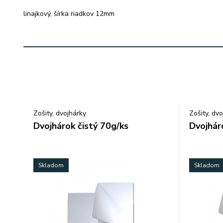
linajkový, šírka riadkov 12mm
Zošity, dvojhárky
Zošity, dv
Dvojhárok čistý 70g/ks
Dvojhár
Skladom
Skladom