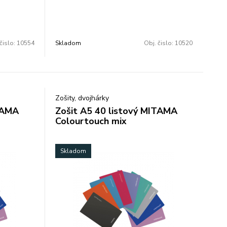
čislo:
10554
Skladom
Obj. čislo:
10520
Zošity, dvojhárky
TAMA
Zošit A5 40 listový MITAMA
Colourtouch mix
Skladom