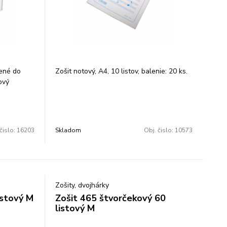
žené do
Zošit notový, A4, 10 listov, balenie: 20 ks.
ový
čislo:
16203
Skladom
Obj. čislo:
10573
Zošity, dvojhárky
istový M
Zošit 465 štvorčekový 60
listový M