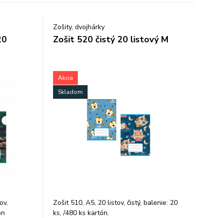
Zošity, dvojhárky
20
Zošit 520 čistý 20 listový M
Akcia
Skladom
ov,
Zošit 510, A5, 20 listov, čistý, balenie: 20
on
ks, /480 ks kartón.