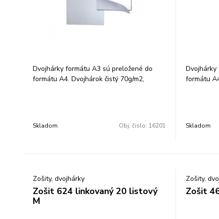
Dvojhárky formátu A3 sú preložené do
Dvojhárky 
formátu A4. Dvojhárok čistý 70g/m2,
formátu A4
balenie: 250 ks.
balenie: 25
Skladom
Obj. čislo:
16201
Skladom
Zošity, dvojhárky
Zošity, dv
Zošit 624 linkovaný 20 listový
Zošit 46
M