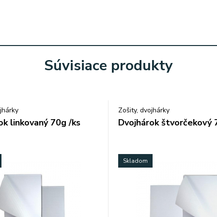
Súvisiace produkty
ojhárky
Zošity, dvojhárky
ok linkovaný 70g /ks
Dvojhárok štvorčekový 
Skladom