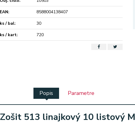
Obj. čislo:
10503
EAN:
8588004138407
ks / bal:
30
ks / kart:
720
Popis
Parametre
Zošit 513 linajkový 10 listový 