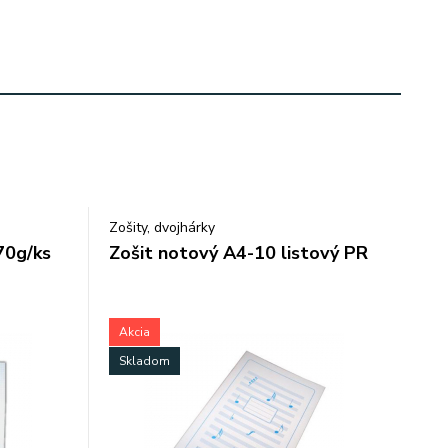
Zošity, dvojhárky
70g/ks
Zošit notový A4-10 listový PR
Akcia
Skladom