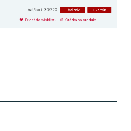
bal/kart: 30/720
+ balenie
+ kartón
Pridať do wishlistu
Otázka na produkt
M