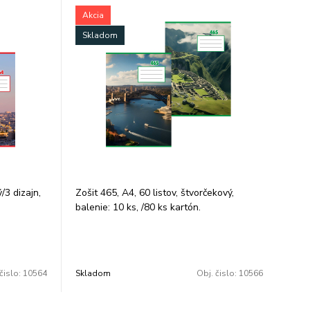
Akcia
Skladom
ý/3 dizajn,
Zošit 465, A4, 60 listov, štvorčekový,
balenie: 10 ks, /80 ks kartón.
čislo:
10564
Skladom
Obj. čislo:
10566