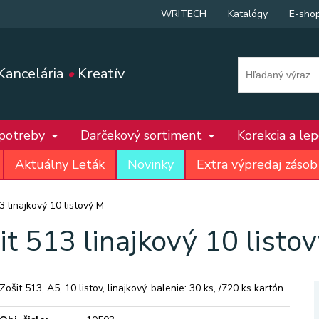
WRITECH
Katalógy
E-sho
Kancelária
•
Kreatív
 potreby
Darčekový sortiment
Korekcia a le
Aktuálny Leták
Novinky
Extra výpredaj zásob
3 linajkový 10 listový M
it 513 linajkový 10 listo
Zošit 513, A5, 10 listov, linajkový, balenie: 30 ks, /720 ks kartón.