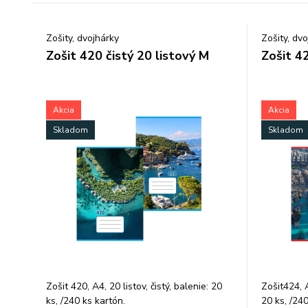
Zošity, dvojhárky
Zošity, dv
Zošit 420 čistý 20 listový M
Zošit 42
Akcia
Akcia
Skladom
Skladom
Zošit 420, A4, 20 listov, čistý, balenie: 20
Zošit424, A
ks, /240 ks kartón.
20 ks, /240