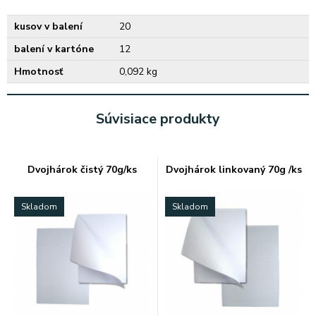
kusov v balení
20
balení v kartóne
12
Hmotnosť
0,092 kg
Súvisiace produkty
Dvojhárok čistý 70g/ks
Dvojhárok linkovaný 70g /ks
Skladom
Skladom