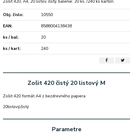
Zošit 420, A4, 20 listov, čistý, balenie: 20 ks, /240 ks kartón.
Obj. čislo:
10550
EAN:
8588004138438
ks / bal:
20
ks / kart:
240
Zošit 420 čistý 20 listový M
Zošit 420 formát A4 z bezdrevného papiera
20listový,čistý
Parametre