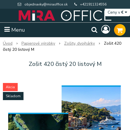
objednavky@miraoffice.sk
+421911324556
Ceny v
€
Menu
Úvod
Papierové výrobky
Zošity, dvojhárky
Zošit 420
čistý 20 listový M
Zošit 420 čistý 20 listový M
Akcia
Skladom
Extra výpredaj zásob
Výpredaj BTS