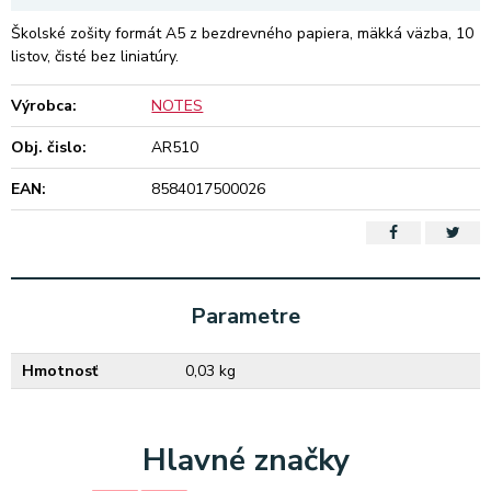
Školské zošity formát A5 z bezdrevného papiera, mäkká väzba, 10
listov, čisté bez liniatúry.
Výrobca:
NOTES
Obj. čislo:
AR510
EAN:
8584017500026
Parametre
Hmotnosť
0,03 kg
Hlavné značky