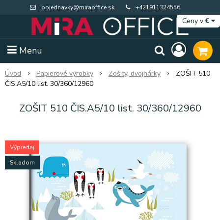
objednavky@miraoffice.sk
+421911324556
Ceny v
€
Menu
Úvod
Papierové výrobky
Zošity, dvojhárky
ZOŠIT 510
ČIS.A5/10 list. 30/360/12960
ZOŠIT 510 ČIS.A5/10 list. 30/360/12960
Výpredaj
Skladom
Extra výpredaj zásob
Výpredaj BTS