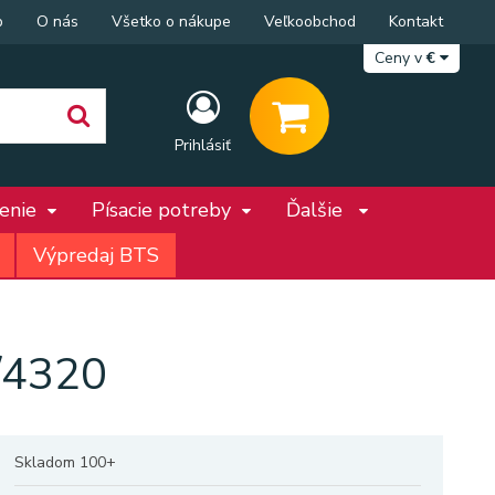
p
O nás
Všetko o nákupe
Veľkoobchod
Kontakt
Ceny v
€
Prihlásiť
penie
Písacie potreby
Ďalšie
Výpredaj BTS
0/4320
Skladom 100+