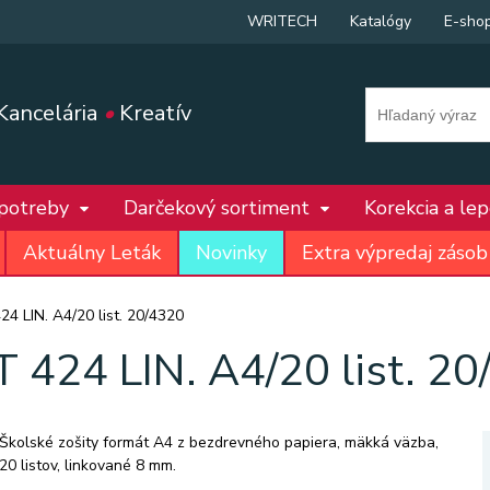
WRITECH
Katalógy
E-sho
Kancelária
•
Kreatív
 potreby
Darčekový sortiment
Korekcia a le
Aktuálny Leták
Novinky
Extra výpredaj zásob
4 LIN. A4/20 list. 20/4320
 424 LIN. A4/20 list. 2
Školské zošity formát A4 z bezdrevného papiera, mäkká väzba,
20 listov, linkované 8 mm.