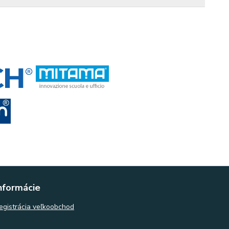
nformácie
egistrácia veľkoobchod