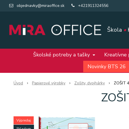
objednavky@miraoffice.sk
+421911324556
Škola
•
Školské potreby a tašky
Kreatívne
Novinky BTS 26
Úvod
Papierové výrobky
Zošity, dvojhárky
ZOŠIT 42
ZOŠIT
Výpredaj
Skladom