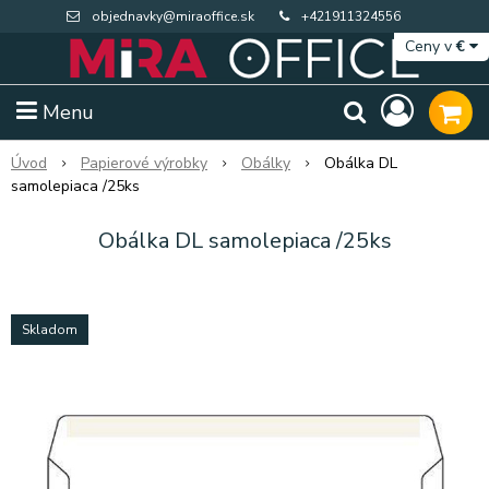
objednavky@miraoffice.sk
+421911324556
Ceny v
€
Menu
Úvod
Papierové výrobky
Obálky
Obálka DL
samolepiaca /25ks
Obálka DL samolepiaca /25ks
Skladom
Extra výpredaj zásob
Výpredaj BTS