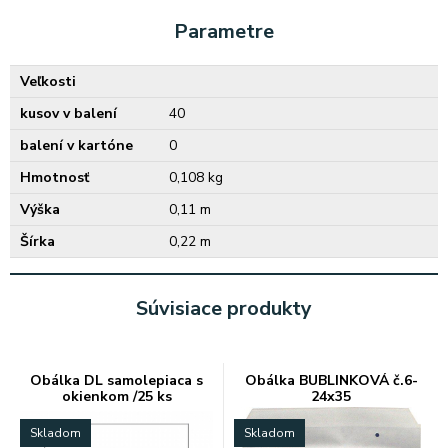
Parametre
Veľkosti
kusov v balení
40
balení v kartóne
0
Hmotnosť
0,108 kg
Výška
0,11 m
Šírka
0,22 m
Súvisiace produkty
Obálka DL samolepiaca s
Obálka BUBLINKOVÁ č.6-
okienkom /25 ks
24x35
Skladom
Skladom