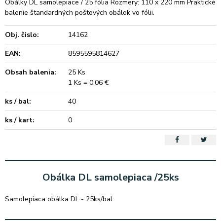
Obálky DL samolepiace / 25 fólia Rozmery: 110 x 220 mm Praktické
balenie štandardných poštových obálok vo fólii.
Obj. čislo:
14162
EAN:
8595595814627
Obsah balenia:
25 Ks
1 Ks = 0,06 €
ks / bal:
40
ks / kart:
0
Obálka DL samolepiaca /25ks
Samolepiaca obálka DL - 25ks/bal